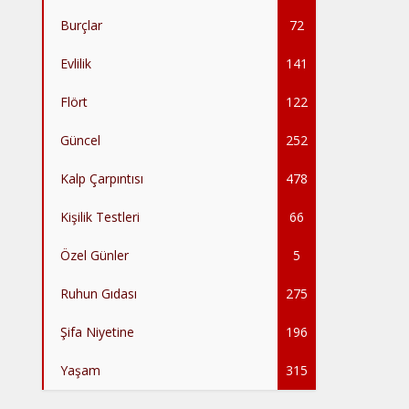
Burçlar
72
Evlilik
141
Flört
122
Güncel
252
Kalp Çarpıntısı
478
Kişilik Testleri
66
Özel Günler
5
Ruhun Gıdası
275
Şifa Niyetine
196
Yaşam
315