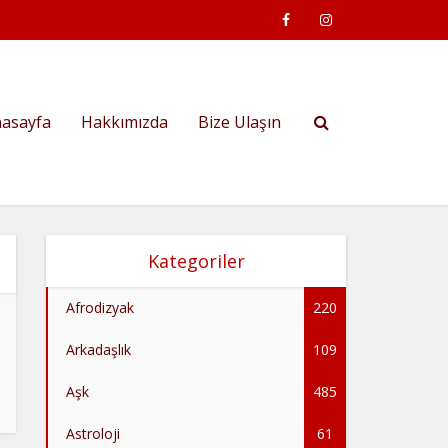
asayfa
Hakkımızda
Bize Ulaşın
Kategoriler
Afrodizyak
220
Arkadaşlık
109
Aşk
485
Astroloji
61