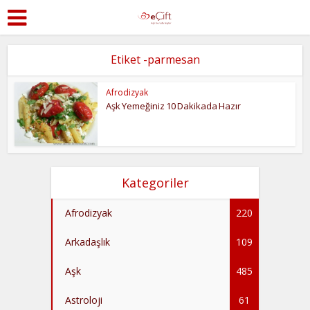
Etiket -parmesan
Afrodizyak
Aşk Yemeğiniz 10 Dakikada Hazır
Kategoriler
Afrodizyak
220
Arkadaşlık
109
Aşk
485
Astroloji
61