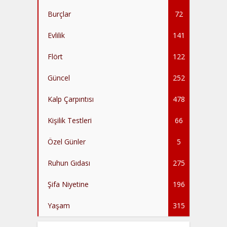
Burçlar
72
Evlilik
141
Flört
122
Güncel
252
Kalp Çarpıntısı
478
Kişilik Testleri
66
Özel Günler
5
Ruhun Gıdası
275
Şifa Niyetine
196
Yaşam
315