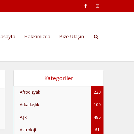
asayfa
Hakkımızda
Bize Ulaşın
Kategoriler
Afrodizyak
220
Arkadaşlık
109
Aşk
485
Astroloji
61