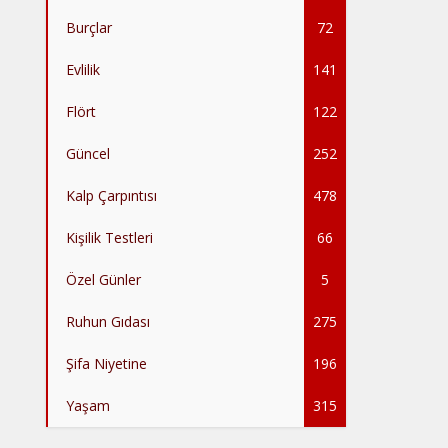
Burçlar
72
Evlilik
141
Flört
122
Güncel
252
Kalp Çarpıntısı
478
Kişilik Testleri
66
Özel Günler
5
Ruhun Gıdası
275
Şifa Niyetine
196
Yaşam
315