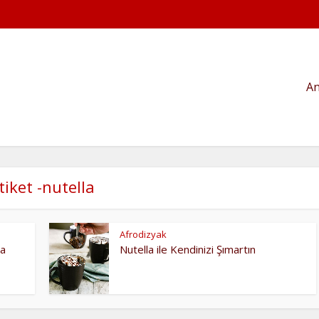
An
tiket -nutella
Afrodizyak
ta
Nutella ile Kendinizi Şımartın