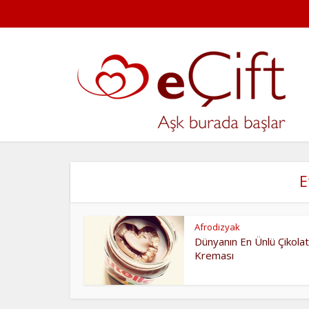
E
Afrodizyak
Dünyanın En Ünlü Çikola
Kreması