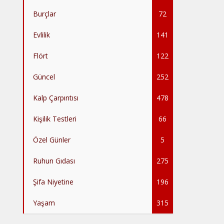
Burçlar
72
Evlilik
141
Flört
122
Güncel
252
Kalp Çarpıntısı
478
Kişilik Testleri
66
Özel Günler
5
Ruhun Gıdası
275
Şifa Niyetine
196
Yaşam
315