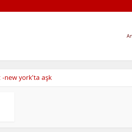
An
t -new york’ta aşk