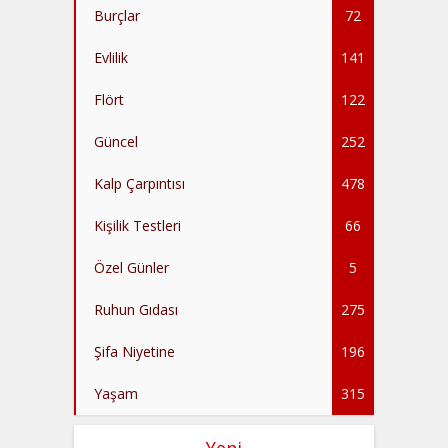
Burçlar
72
Evlilik
141
Flört
122
Güncel
252
Kalp Çarpıntısı
478
Kişilik Testleri
66
Özel Günler
5
Ruhun Gıdası
275
Şifa Niyetine
196
Yaşam
315
Yeni