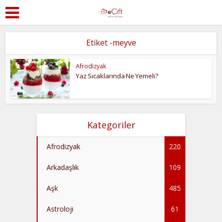
Etiket -meyve
Afrodizyak
Yaz Sıcaklarında Ne Yemeli?
Kategoriler
Afrodizyak
220
Arkadaşlık
109
Aşk
485
Astroloji
61