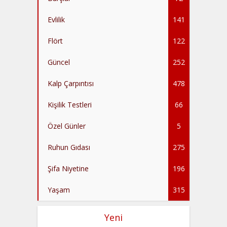
Evlilik
141
Flört
122
Güncel
252
Kalp Çarpıntısı
478
Kişilik Testleri
66
Özel Günler
5
Ruhun Gıdası
275
Şifa Niyetine
196
Yaşam
315
Yeni