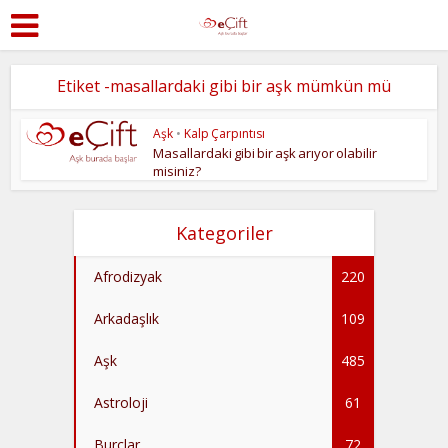
Etiket -masallardaki gibi bir aşk mümkün mü
Aşk
•
Kalp Çarpıntısı
Masallardaki gibi bir aşk arıyor olabilir
misiniz?
Kategoriler
Afrodizyak
220
Arkadaşlık
109
Aşk
485
Astroloji
61
Burçlar
72