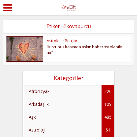
Etiket -#kovaburcu
Astroloji
•
Burçlar
Burcunuz kasımda aşkın habercisi olabilir
mi?
Kategoriler
Afrodizyak
220
Arkadaşlık
109
Aşk
485
Astroloji
61