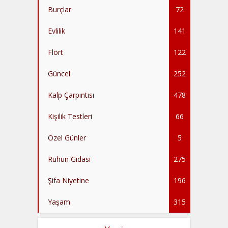
Burçlar
72
Evlilik
141
Flört
122
Güncel
252
Kalp Çarpıntısı
478
Kişilik Testleri
66
Özel Günler
5
Ruhun Gıdası
275
Şifa Niyetine
196
Yaşam
315