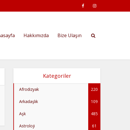
asayfa
Hakkımızda
Bize Ulaşın
Kategoriler
Afrodizyak
220
Arkadaşlık
109
Aşk
485
Astroloji
61