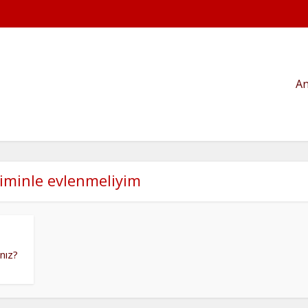
An
kiminle evlenmeliyim
nız?