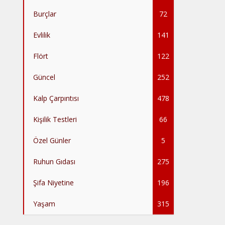
Burçlar
72
Evlilik
141
Flört
122
Güncel
252
Kalp Çarpıntısı
478
Kişilik Testleri
66
Özel Günler
5
Ruhun Gıdası
275
Şifa Niyetine
196
Yaşam
315