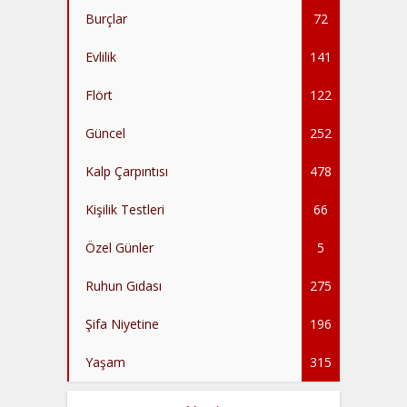
Burçlar
72
Evlilik
141
Flört
122
Güncel
252
Kalp Çarpıntısı
478
Kişilik Testleri
66
Özel Günler
5
Ruhun Gıdası
275
Şifa Niyetine
196
Yaşam
315