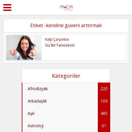
Etiket -kendine güveni arttırmak
Kalp Çarpıntısı
Siz Bir Tanesiniz!
Kategoriler
Afrodizyak
220
Arkadaşlık
109
Aşk
485
Astroloji
61