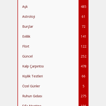
Aşk
485
Astroloji
61
Burçlar
72
Evlilik
141
Flört
122
Güncel
252
Kalp Çarpıntısı
478
Kişilik Testleri
66
Özel Günler
5
Ruhun Gıdası
275
Şifa Niyetine
196