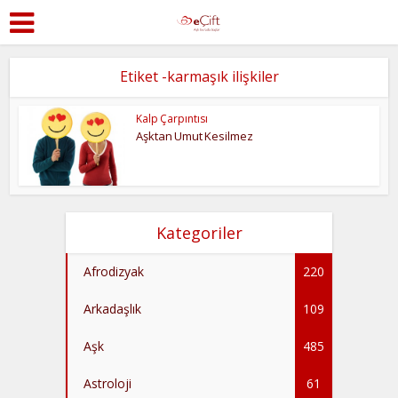
Etiket -karmaşık ilişkiler
Kalp Çarpıntısı
Aşktan Umut Kesilmez
Kategoriler
Afrodizyak
220
Arkadaşlık
109
Aşk
485
Astroloji
61