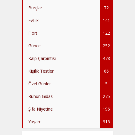
Burçlar
72
Evlilik
141
Flört
122
Güncel
252
Kalp Çarpıntısı
478
Kişilik Testleri
66
Özel Günler
5
Ruhun Gıdası
275
Şifa Niyetine
196
Yaşam
315