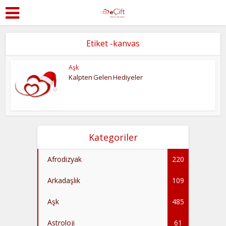
Etiket -kanvas
Aşk
Kalpten Gelen Hediyeler
Kategoriler
Afrodizyak
220
Arkadaşlık
109
Aşk
485
Astroloji
61