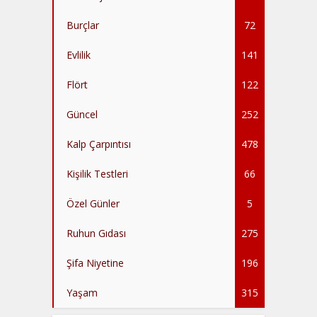
Burçlar
72
Evlilik
141
Flört
122
Güncel
252
Kalp Çarpıntısı
478
Kişilik Testleri
66
Özel Günler
5
Ruhun Gıdası
275
Şifa Niyetine
196
Yaşam
315