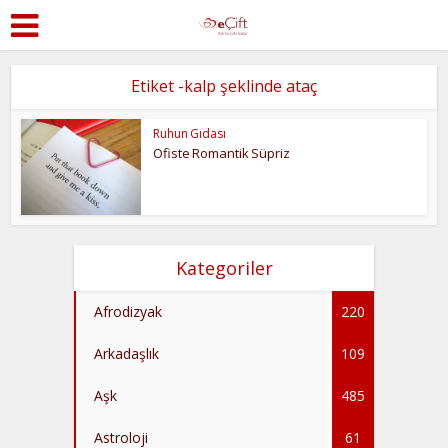
Etiket -kalp şeklinde ataç
Ruhun Gıdası
Ofiste Romantik Süpriz
Kategoriler
Afrodizyak
220
Arkadaşlık
109
Aşk
485
Astroloji
61