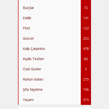
Burçlar
72
Evlilik
141
Flört
122
Güncel
252
Kalp Çarpıntısı
478
Kişilik Testleri
66
Özel Günler
5
Ruhun Gıdası
275
Şifa Niyetine
196
Yaşam
315