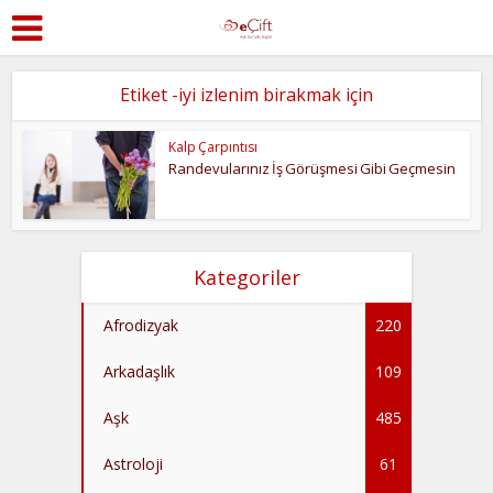
Etiket -iyi izlenim birakmak için
Kalp Çarpıntısı
Randevularınız İş Görüşmesi Gibi Geçmesin
Kategoriler
Afrodizyak
220
Arkadaşlık
109
Aşk
485
Astroloji
61