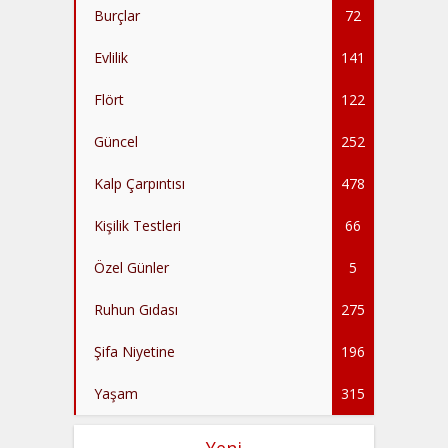
Burçlar
72
Evlilik
141
Flört
122
Güncel
252
Kalp Çarpıntısı
478
Kişilik Testleri
66
Özel Günler
5
Ruhun Gıdası
275
Şifa Niyetine
196
Yaşam
315
Yeni