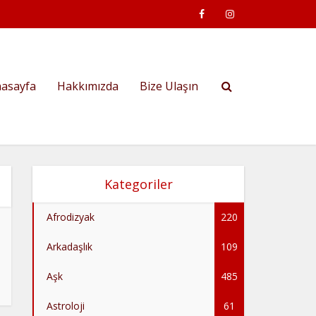
asayfa
Hakkımızda
Bize Ulaşın
Kategoriler
Afrodizyak
220
Arkadaşlık
109
Aşk
485
Astroloji
61