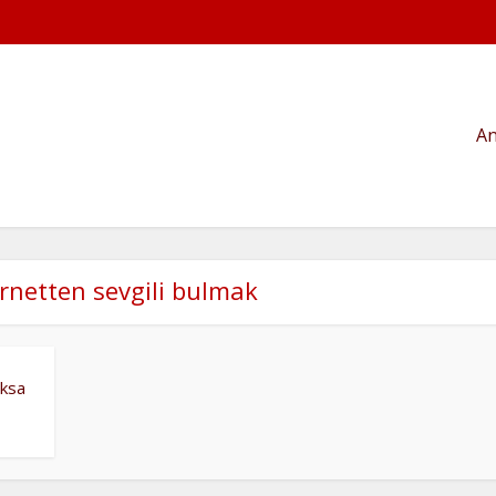
An
ernetten sevgili bulmak
oksa