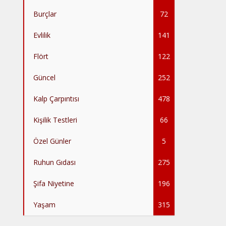
Burçlar
72
Evlilik
141
Flört
122
Güncel
252
Kalp Çarpıntısı
478
Kişilik Testleri
66
Özel Günler
5
Ruhun Gıdası
275
Şifa Niyetine
196
Yaşam
315