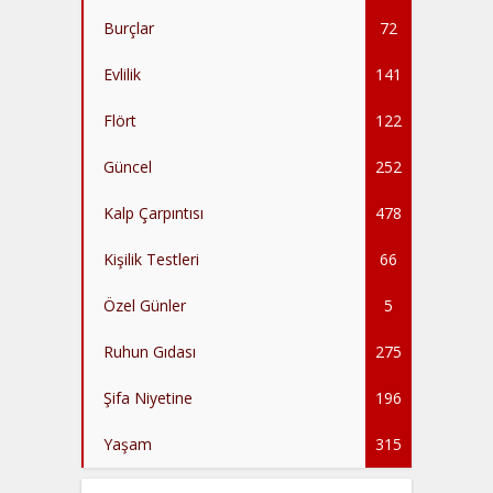
Burçlar
72
Evlilik
141
Flört
122
Güncel
252
Kalp Çarpıntısı
478
Kişilik Testleri
66
Özel Günler
5
Ruhun Gıdası
275
Şifa Niyetine
196
Yaşam
315