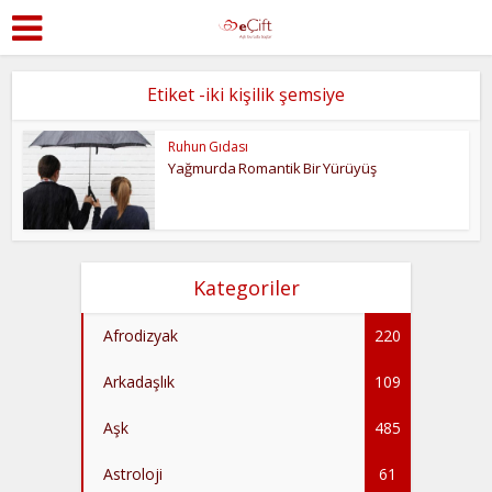
Etiket -iki kişilik şemsiye
Ruhun Gıdası
Yağmurda Romantik Bir Yürüyüş
Kategoriler
Afrodizyak
220
Arkadaşlık
109
Aşk
485
Astroloji
61