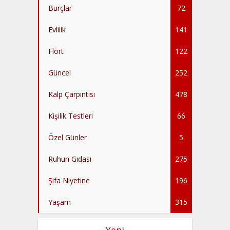
Burçlar
72
Evlilik
141
Flört
122
Güncel
252
Kalp Çarpıntısı
478
Kişilik Testleri
66
Özel Günler
5
Ruhun Gıdası
275
Şifa Niyetine
196
Yaşam
315
Yeni