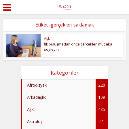
Etiket -gerçekleri saklamak
Aşk
İlk buluşmadan önce gerçekleri mutlaka
söyleyin!
Kategoriler
Afrodizyak
220
Arkadaşlık
109
Aşk
485
Astroloji
61