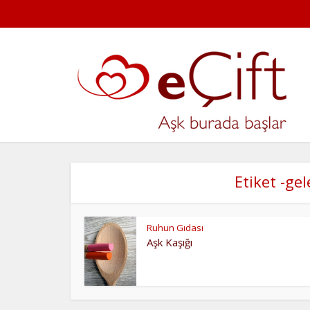
Etiket -gel
Ruhun Gıdası
Aşk Kaşığı