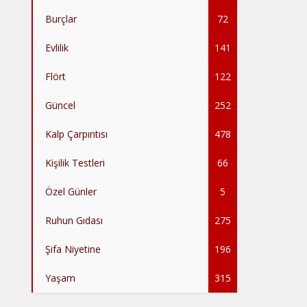
Burçlar
72
Evlilik
141
Flört
122
Güncel
252
Kalp Çarpıntısı
478
Kişilik Testleri
66
Özel Günler
5
Ruhun Gıdası
275
Şifa Niyetine
196
Yaşam
315