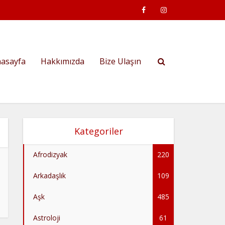
asayfa
Hakkımızda
Bize Ulaşın
Kategoriler
Afrodizyak
220
Arkadaşlık
109
Aşk
485
Astroloji
61