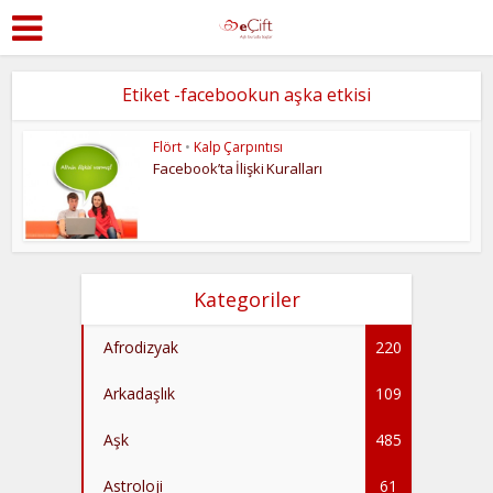
Etiket -facebookun aşka etkisi
Flört
•
Kalp Çarpıntısı
Facebook’ta İlişki Kuralları
Kategoriler
Afrodizyak
220
Arkadaşlık
109
Aşk
485
Astroloji
61