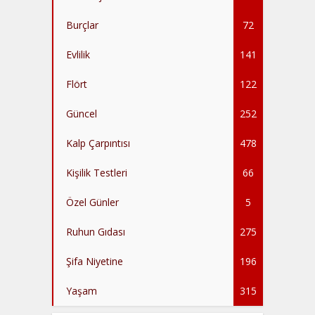
Burçlar
72
Evlilik
141
Flört
122
Güncel
252
Kalp Çarpıntısı
478
Kişilik Testleri
66
Özel Günler
5
Ruhun Gıdası
275
Şifa Niyetine
196
Yaşam
315