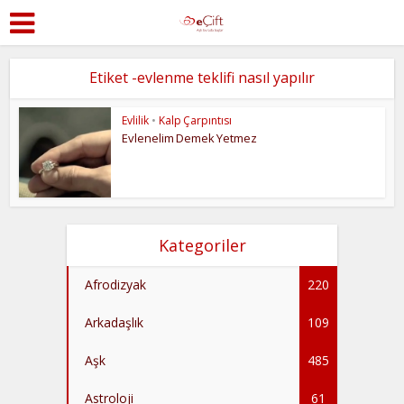
Etiket -evlenme teklifi nasıl yapılır
Evlilik
•
Kalp Çarpıntısı
Evlenelim Demek Yetmez
Kategoriler
Afrodizyak
220
Arkadaşlık
109
Aşk
485
Astroloji
61