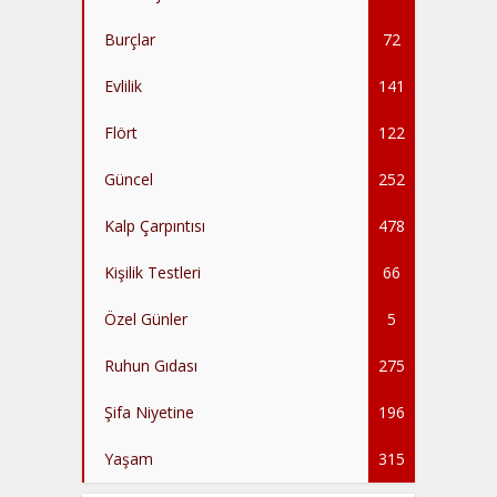
Burçlar
72
Evlilik
141
Flört
122
Güncel
252
Kalp Çarpıntısı
478
Kişilik Testleri
66
Özel Günler
5
Ruhun Gıdası
275
Şifa Niyetine
196
Yaşam
315