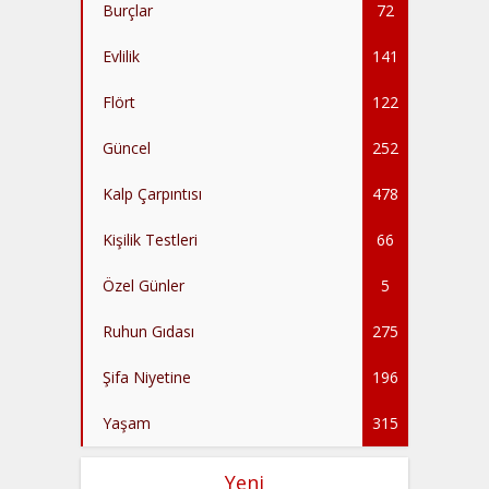
Burçlar
72
Evlilik
141
Flört
122
Güncel
252
Kalp Çarpıntısı
478
Kişilik Testleri
66
Özel Günler
5
Ruhun Gıdası
275
Şifa Niyetine
196
Yaşam
315
Yeni