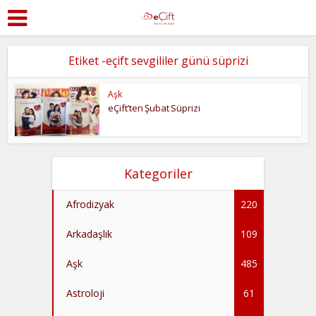
Etiket -eçift sevgililer günü süprizi
Aşk
eÇift’ten Şubat Süprizi
Kategoriler
Afrodizyak
220
Arkadaşlık
109
Aşk
485
Astroloji
61