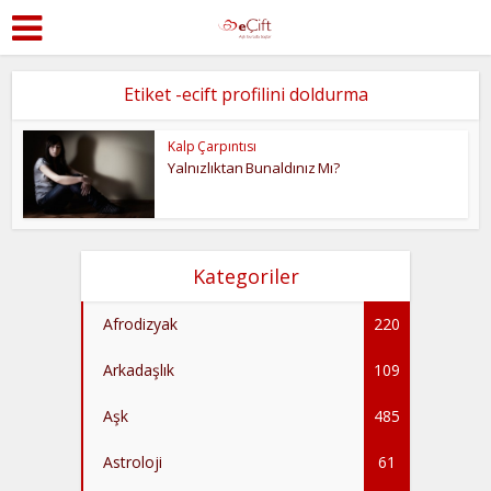
Etiket -ecift profilini doldurma
Kalp Çarpıntısı
Yalnızlıktan Bunaldınız Mı?
Kategoriler
Afrodizyak
220
Arkadaşlık
109
Aşk
485
Astroloji
61