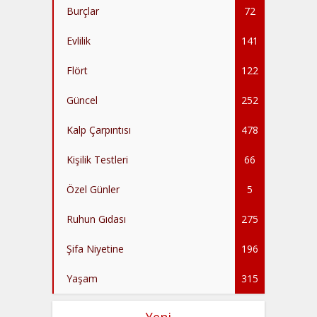
Burçlar
72
Evlilik
141
Flört
122
Güncel
252
Kalp Çarpıntısı
478
Kişilik Testleri
66
Özel Günler
5
Ruhun Gıdası
275
Şifa Niyetine
196
Yaşam
315
Yeni