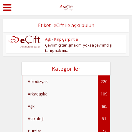
Etiket -eCift ile aşkı bulun
Aşk
•
Kalp Çarpıntısı
Çevrimiçi tanışmak mı yoksa çevrimdışı
tanışmak mı...
Kategoriler
Afrodizyak
220
Arkadaşlık
109
Aşk
485
Astroloji
61
Burçlar
72