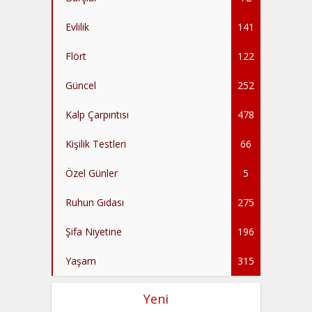
Evlilik
141
Flört
122
Güncel
252
Kalp Çarpıntısı
478
Kişilik Testleri
66
Özel Günler
5
Ruhun Gıdası
275
Şifa Niyetine
196
Yaşam
315
Yeni