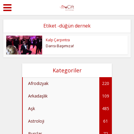
Etiket -düğün dernek
Kalp Çarpıntısı
Darısı Başımıza!
Kategoriler
Afrodizyak
220
Arkadaşlık
109
Aşk
485
Astroloji
61
Burçlar
72