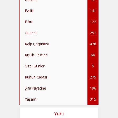
Evlilik
141
Flört
122
Güncel
252
Kalp Çarpıntısı
478
Kişilik Testleri
66
Özel Günler
5
Ruhun Gıdası
275
Şifa Niyetine
196
Yaşam
315
Yeni