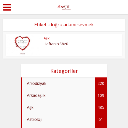
Etiket -doğru adamı sevmek
Aşk
Haftanın Sözü
Kategoriler
Afrodizyak
220
Arkadaşlık
109
Aşk
485
Astroloji
61