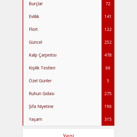
Burçlar
72
Evlilik
141
Flört
122
Güncel
252
Kalp Çarpıntısı
478
Kişilik Testleri
66
Özel Günler
5
Ruhun Gıdası
275
Şifa Niyetine
196
Yaşam
315
Yeni