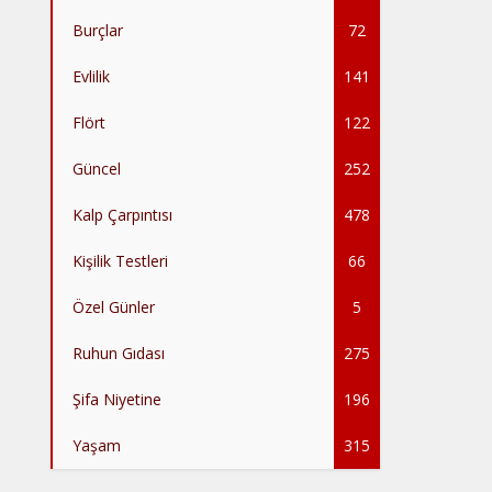
Burçlar
72
Evlilik
141
Flört
122
Güncel
252
Kalp Çarpıntısı
478
Kişilik Testleri
66
Özel Günler
5
Ruhun Gıdası
275
Şifa Niyetine
196
Yaşam
315