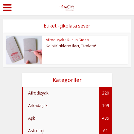
Etiket -çikolata sever
Afrodizyak
•
Ruhun Gıdası
Kalbi Kırıkların İlacı, Çikolata!
Kategoriler
Afrodizyak
220
Arkadaşlık
109
Aşk
485
Astroloji
61