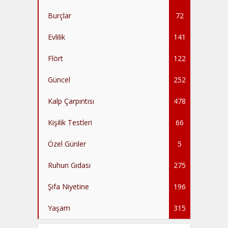
Burçlar
72
Evlilik
141
Flört
122
Güncel
252
Kalp Çarpıntısı
478
Kişilik Testleri
66
Özel Günler
5
Ruhun Gıdası
275
Şifa Niyetine
196
Yaşam
315