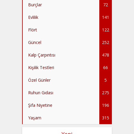
Burçlar
72
Evlilik
141
Flört
122
Güncel
252
Kalp Çarpıntısı
478
Kişilik Testleri
66
Özel Günler
5
Ruhun Gıdası
275
Şifa Niyetine
196
Yaşam
315
Yeni