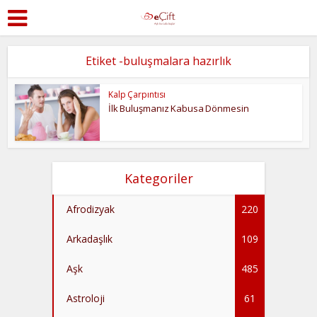
Etiket -buluşmalara hazırlık
Kalp Çarpıntısı
İlk Buluşmanız Kabusa Dönmesin
Kategoriler
Afrodizyak
220
Arkadaşlık
109
Aşk
485
Astroloji
61