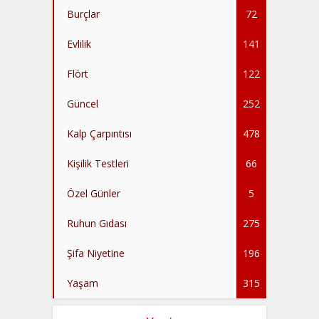
Burçlar
72
Evlilik
141
Flört
122
Güncel
252
Kalp Çarpıntısı
478
Kişilik Testleri
66
Özel Günler
5
Ruhun Gıdası
275
Şifa Niyetine
196
Yaşam
315