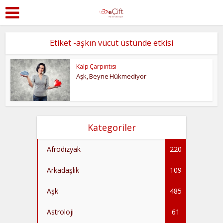
Etiket -aşkın vücut üstünde etkisi
Kalp Çarpıntısı
Aşk, Beyne Hükmediyor
Kategoriler
Afrodizyak
220
Arkadaşlık
109
Aşk
485
Astroloji
61