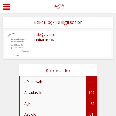
Etiket -aşk ile iligli sözler
Kalp Çarpıntısı
Haftanın Sözü
Kategoriler
Afrodizyak
220
Arkadaşlık
109
Aşk
485
Astroloji
61