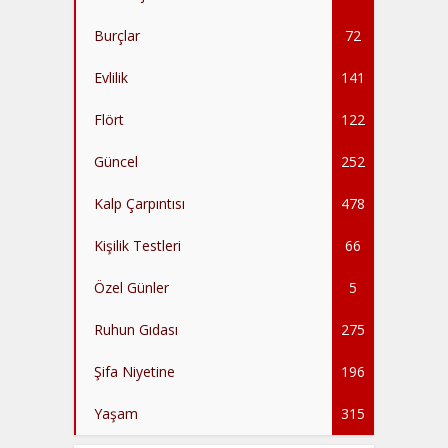
Burçlar
72
Evlilik
141
Flört
122
Güncel
252
Kalp Çarpıntısı
478
Kişilik Testleri
66
Özel Günler
5
Ruhun Gıdası
275
Şifa Niyetine
196
Yaşam
315