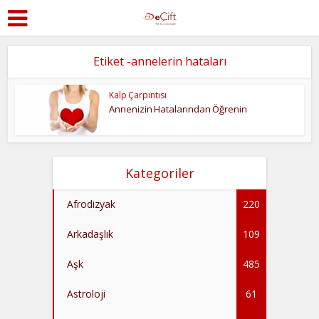
Etiket -annelerin hataları
Kalp Çarpıntısı
Annenizin Hatalarından Öğrenin
Kategoriler
Afrodizyak
220
Arkadaşlık
109
Aşk
485
Astroloji
61