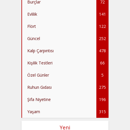
Burçlar
72
Evlilik
141
Flört
122
Güncel
252
Kalp Çarpıntısı
478
Kişilik Testleri
66
Özel Günler
5
Ruhun Gıdası
275
Şifa Niyetine
196
Yaşam
315
Yeni