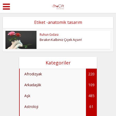
Etiket -anatomik tasarım
Ruhun Gıdası
Bırakın Kalbiniz Çiçek Açsın!
Kategoriler
Afrodizyak
220
Arkadaşlık
109
Aşk
485
Astroloji
61