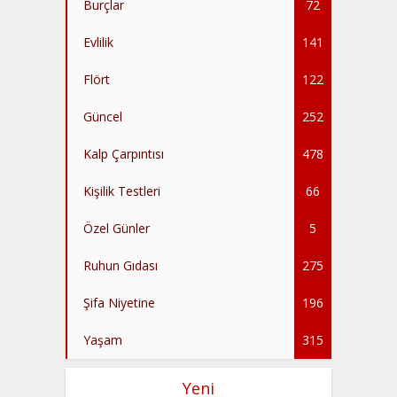
Burçlar
72
Evlilik
141
Flört
122
Güncel
252
Kalp Çarpıntısı
478
Kişilik Testleri
66
Özel Günler
5
Ruhun Gıdası
275
Şifa Niyetine
196
Yaşam
315
Yeni