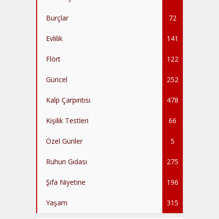
Burçlar
72
Evlilik
141
Flört
122
Güncel
252
Kalp Çarpıntısı
478
Kişilik Testleri
66
Özel Günler
5
Ruhun Gıdası
275
Şifa Niyetine
196
Yaşam
315