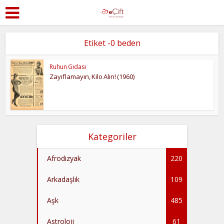
Etiket -0 beden
Ruhun Gıdası
Zayıflamayın, Kilo Alın! (1960)
Kategoriler
Afrodizyak
220
Arkadaşlık
109
Aşk
485
Astroloji
61