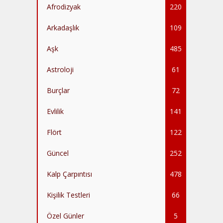
Afrodizyak
220
Arkadaşlık
109
Aşk
485
Astroloji
61
Burçlar
72
Evlilik
141
Flört
122
Güncel
252
Kalp Çarpıntısı
478
Kişilik Testleri
66
Özel Günler
5