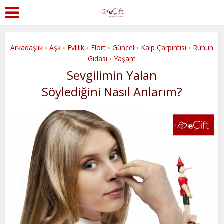
Arkadaşlık
Aşk
Evlilik
Flört
Güncel
Kalp Çarpıntısı
Ruhun
•
•
•
•
•
•
Gıdası
Yaşam
•
Sevgilimin Yalan
Söylediğini Nasıl Anlarım?