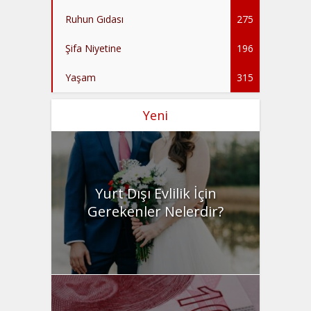
Ruhun Gıdası
275
Şifa Niyetine
196
Yaşam
315
Yeni
Yurt Dışı Evlilik İçin
Gerekenler Nelerdir?