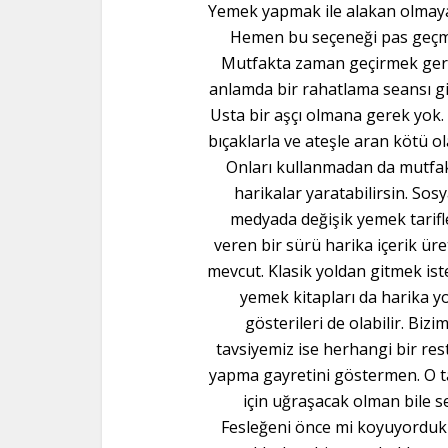
Yemek yapmak ile alakan olmayab
Hemen bu seçeneği pas geçm
Mutfakta zaman geçirmek ger
anlamda bir rahatlama seansı gi
Usta bir aşçı olmana gerek yok. 
bıçaklarla ve ateşle aran kötü ola
Onları kullanmadan da mutfa
harikalar yaratabilirsin. Sosy
medyada değişik yemek tarifl
veren bir sürü harika içerik üret
mevcut. Klasik yoldan gitmek is
yemek kitapları da harika yo
gösterileri de olabilir. Bizi
tavsiyemiz ise herhangi bir res
yapma gayretini göstermen. O t
için uğraşacak olman bile s
Fesleğeni önce mi koyuyorduk y