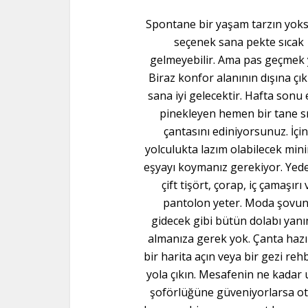
Spontane bir yaşam tarzın yok
seçenek sana pekte sıcak
gelmeyebilir. Ama pas geçmek 
Biraz konfor alanının dışına ç
sana iyi gelecektir. Hafta sonu
pinekleyen hemen bir tane sı
çantasını ediniyorsunuz. İçi
yolculukta lazım olabilecek mi
eşyayı koymanız gerekiyor. Yede
çift tişört, çorap, iç çamaşırı 
pantolon yeter. Moda şovu
gidecek gibi bütün dolabı yanı
almanıza gerek yok. Çanta hazı
bir harita açın veya bir gezi reh
yola çıkın. Mesafenin ne kadar 
şoförlüğüne güveniyorlarsa ot