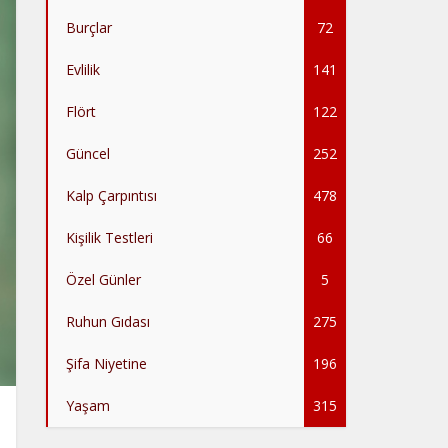
Burçlar
72
Evlilik
141
Flört
122
Güncel
252
Kalp Çarpıntısı
478
Kişilik Testleri
66
Özel Günler
5
Ruhun Gıdası
275
Şifa Niyetine
196
Yaşam
315