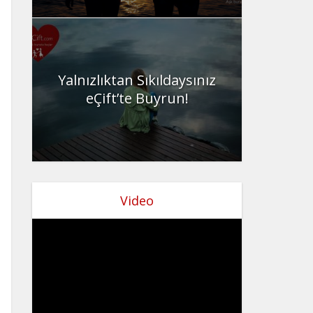
Yalnızlıktan Sıkıldaysınız
eÇift’te Buyrun!
Video