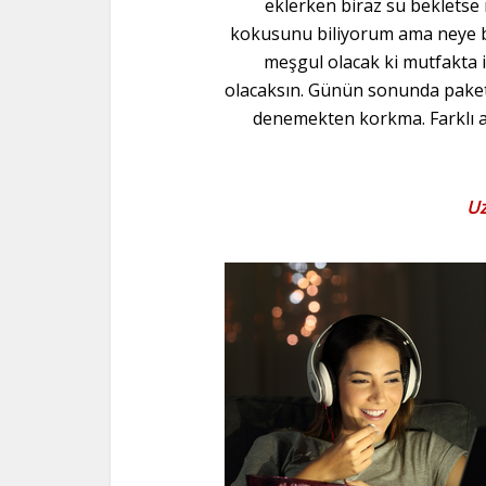
eklerken biraz su beklets
kokusunu biliyorum ama neye be
meşgul olacak ki mutfakta i
olacaksın. Günün sonunda paket
denemekten korkma. Farklı a
Uz