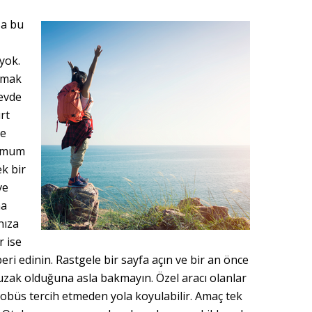
sa bu
yok.
ıkmak
 evde
rt
ne
nimum
k bir
ve
na
nıza
r ise
beri edinin. Rastgele bir sayfa açın ve bir an önce
uzak olduğuna asla bakmayın. Özel aracı olanlar
obüs tercih etmeden yola koyulabilir. Amaç tek