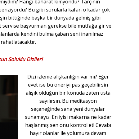
e miydim? Hangi baharat kimyondu? Tarçının
nziyordu? Bu gibi sorularla kafan o kadar çok
şin bittiğinde başka bir dünyada gelmiş gibi
 servise başvurman gerekse bile mutfağa gir ve
lanlarda kendini bulma çaban seni inanılmaz
rahatlatacaktır.
un Soluklu Diziler!
Dizi izleme alışkanlığın var mı? Eğer
evet ise bu öneriyi pas geçebilirsin
alışık olduğun bir konuda zaten usta
sayılırsın. Bu meditasyon
seçeneğinde sana yeni dünyalar
sunamayız. En iyisi makarna ne kadar
haşlanmış sen onu kontrol et! Cevabı
hayır olanlar ile yolumuza devam