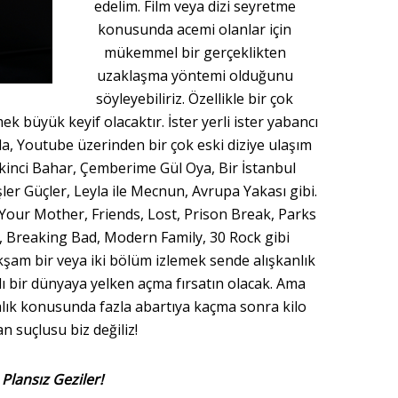
edelim. Film veya dizi seyretme
konusunda acemi olanlar için
mükemmel bir gerçeklikten
uzaklaşma yöntemi olduğunu
söyleyebiliriz. Özellikle bir çok
k büyük keyif olacaktır. İster yerli ister yabancı
la, Youtube üzerinden bir çok eski diziye ulaşım
, İkinci Bahar, Çemberime Gül Oya, Bir İstanbul
şler Güçler, Leyla ile Mecnun, Avrupa Yakası gibi.
 Your Mother, Friends, Lost, Prison Break, Parks
 Breaking Bad, Modern Family, 30 Rock gibi
akşam bir veya iki bölüm izlemek sende alışkanlık
lı bir dünyaya yelken açma fırsatın olacak. Ama
malık konusunda fazla abartıya kaçma sonra kilo
an suçlusu biz değiliz!
Plansız Geziler!