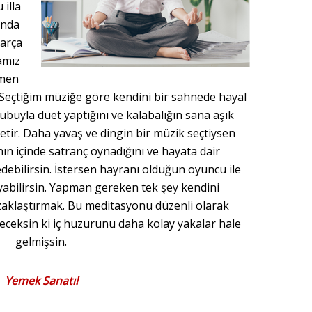
 illa
unda
parça
amız
amen
 Seçtiğim müziğe göre kendini bir sahnede hayal
rubuyla düet yaptığını ve kalabalığın sana aşık
tir. Daha yavaş ve dingin bir müzik seçtiysen
nın içinde satranç oynadığını ve hayata dair
edebilirsin. İstersen hayranı olduğun oyuncu ile
yabilirsin. Yapman gereken tek şey kendini
uzaklaştırmak. Bu meditasyonu düzenli olarak
eceksin ki iç huzurunu daha kolay yakalar hale
gelmişsin.
Yemek Sanatı!