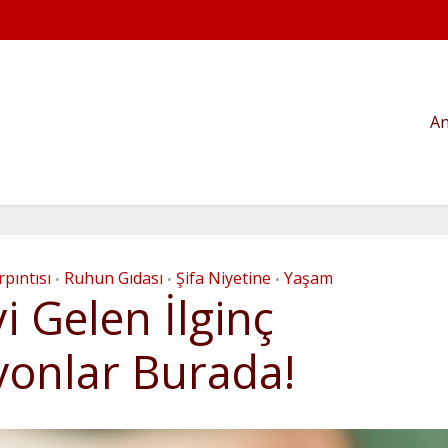
An
rpıntısı
Ruhun Gıdası
Şifa Niyetine
Yaşam
•
•
•
yi Gelen İlginç
yonlar Burada!