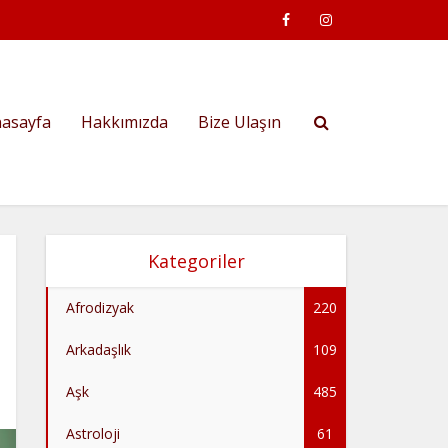
asayfa
Hakkımızda
Bize Ulaşın
Kategoriler
Afrodizyak
220
Arkadaşlık
109
Aşk
485
Astroloji
61