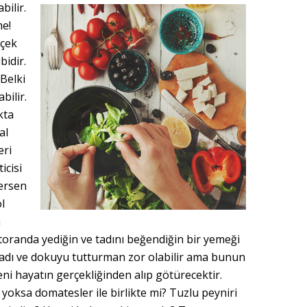
ilir.
e!
çek
bidir.
Belki
bilir.
kta
al
eri
icisi
tersen
l
m
toranda yediğin ve tadını beğendiğin bir yemeği
adı ve dokuyu tutturman zor olabilir ama bunun
eni hayatın gerçekliğinden alıp götürecektir.
oksa domatesler ile birlikte mi? Tuzlu peyniri