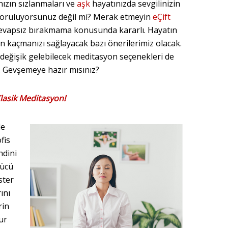
nızın sızlanmaları ve
aşk
hayatınızda sevgilinizin
 yoruluyorsunuz değil mi? Merak etmeyin
eÇift
 cevapsız bırakmama konusunda kararlı. Hayatın
n kaçmanızı sağlayacak bazı önerilerimiz olacak.
 değişik gelebilecek meditasyon seçenekleri de
. Gevşemeye hazır mısınız?
lasik Meditasyon!
le
fis
ndini
gücü
ster
ını
rin
ur