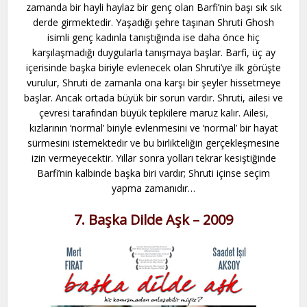
zamanda bir hayli haylaz bir genç olan Barfi’nin başı sık sık
derde girmektedir. Yaşadığı şehre taşınan Shruti Ghosh
isimli genç kadınla tanıştığında ise daha önce hiç
karşılaşmadığı duygularla tanışmaya başlar. Barfi, üç ay
içerisinde başka biriyle evlenecek olan Shruti’ye ilk görüşte
vurulur, Shruti de zamanla ona karşı bir şeyler hissetmeye
başlar. Ancak ortada büyük bir sorun vardır. Shruti, ailesi ve
çevresi tarafından büyük tepkilere maruz kalır. Ailesi,
kızlarının ‘normal’ biriyle evlenmesini ve ‘normal’ bir hayat
sürmesini istemektedir ve bu birlikteliğin gerçekleşmesine
izin vermeyecektir. Yıllar sonra yolları tekrar kesiştiğinde
Barfi’nin kalbinde başka biri vardır; Shruti içinse seçim
yapma zamanıdır…
7. Başka Dilde Aşk – 2009