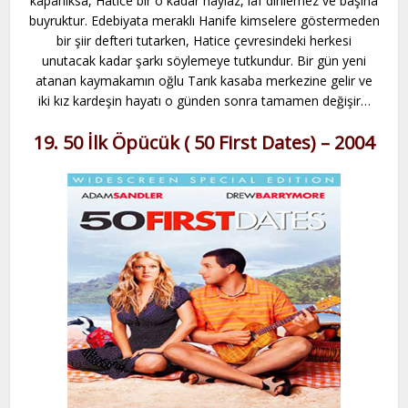
kapanıksa, Hatice bir o kadar haylaz, laf dinlemez ve başına
buyruktur. Edebiyata meraklı Hanife kimselere göstermeden
bir şiir defteri tutarken, Hatice çevresindeki herkesi
unutacak kadar şarkı söylemeye tutkundur. Bir gün yeni
atanan kaymakamın oğlu Tarık kasaba merkezine gelir ve
iki kız kardeşin hayatı o günden sonra tamamen değişir…
19. 50 İlk Öpücük ( 50 First Dates) – 2004