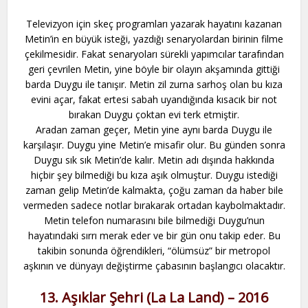
Televizyon için skeç programları yazarak hayatını kazanan
Metin’in en büyük isteği, yazdığı senaryolardan birinin filme
çekilmesidir. Fakat senaryoları sürekli yapımcılar tarafından
geri çevrilen Metin, yine böyle bir olayın akşamında gittiği
barda Duygu ile tanışır. Metin zil zurna sarhoş olan bu kıza
evini açar, fakat ertesi sabah uyandığında kısacık bir not
bırakan Duygu çoktan evi terk etmiştir.
Aradan zaman geçer, Metin yine aynı barda Duygu ile
karşılaşır. Duygu yine Metin’e misafir olur. Bu günden sonra
Duygu sık sık Metin’de kalır. Metin adı dışında hakkında
hiçbir şey bilmediği bu kıza aşık olmuştur. Duygu istediği
zaman gelip Metin’de kalmakta, çoğu zaman da haber bile
vermeden sadece notlar bırakarak ortadan kaybolmaktadır.
Metin telefon numarasını bile bilmediği Duygu’nun
hayatındaki sırrı merak eder ve bir gün onu takip eder. Bu
takibin sonunda öğrendikleri, “ölümsüz” bir metropol
aşkının ve dünyayı değiştirme çabasının başlangıcı olacaktır.
13. Aşıklar Şehri (La La Land) – 2016