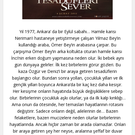
Yıl 1977, Ankara’ da bir Eylül sabahı… Hamile karısı
Neriman’ı hastaneye yetiştirmeye çalışan Yılmaz Bey’in
kullandığı araba, Ömer Bey’in arabasına çarpar. Bu
çarpışma Ömer Bey’in arka koltukta oturan hamile karısı
İnci’nin erken doğum yapmasına neden olur. İki bebek aynı
gün dünyaya gelirler. İlk kez birbirlerini görür gözleri. Bu
kaza Özgür ve Deniz’i bir araya getiren tesadüflerin
başlangıcı olur. Bundan sonra yolları, çocukluk yılları ve ilk
gençlik yılları boyunca Ankara’da bir kaç kez daha kesişir.
Her kesişme onların hayatında büyük değişikliklere sebep
olur. Birbirlerinin çocukluk aşkı olurlar, ya da ilk kalp kırıklığı…
Ama onun da ötesinde, her temasları hayatlarının rotasını
değiştirir. Sadece onların değil, ailelerinin de… Bazen
felaketlere, bazen mucizelere neden olurlar birbirlerinin
hayatlarında. Ancak hiçbir zaman bir arada olamazlar. Onları
bir araya getiren şey her neyse, aralarına şeffaf bir duvar