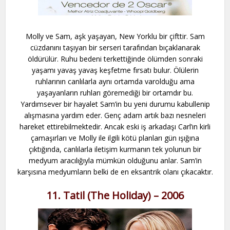
Molly ve Sam, aşk yaşayan, New Yorklu bir çifttir. Sam
cüzdanını taşıyan bir serseri tarafından bıçaklanarak
öldürülür. Ruhu bedeni terkettiğinde ölümden sonraki
yaşamı yavaş yavaş keşfetme fırsatı bulur. Ölülerin
ruhlarının canlılarla aynı ortamda varolduğu ama
yaşayanların ruhları göremediği bir ortamdır bu.
Yardımsever bir hayalet Sam’in bu yeni durumu kabullenip
alışmasına yardım eder. Genç adam artık bazı nesneleri
hareket ettirebilmektedir. Ancak eski iş arkadaşı Carl’ın kirli
çamaşırları ve Molly ile ilgili kötü planları gün ışığına
çıktığında, canlılarla iletişim kurmanın tek yolunun bir
medyum aracılığıyla mümkün olduğunu anlar. Sam’in
karşısına medyumların belki de en eksantrik olanı çıkacaktır.
11. Tatil (The Holiday) – 2006