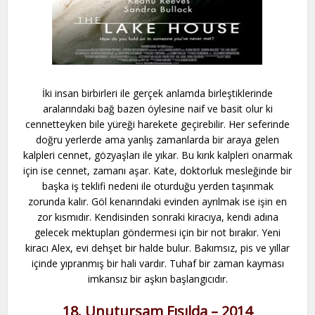
İki insan birbirleri ile gerçek anlamda birleştiklerinde
aralarındaki bağ bazen öylesine naif ve basit olur ki
cennetteyken bile yüreği harekete geçirebilir. Her seferinde
doğru yerlerde ama yanlış zamanlarda bir araya gelen
kalpleri cennet, gözyaşları ile yıkar. Bu kırık kalpleri onarmak
için ise cennet, zamanı aşar. Kate, doktorluk mesleğinde bir
başka iş teklifi nedeni ile oturduğu yerden taşınmak
zorunda kalır. Göl kenarındaki evinden ayrılmak ise işin en
zor kısmıdır. Kendisinden sonraki kiracıya, kendi adına
gelecek mektupları göndermesi için bir not bırakır. Yeni
kiracı Alex, evi dehşet bir halde bulur. Bakımsız, pis ve yıllar
içinde yıpranmış bir hali vardır. Tuhaf bir zaman kayması
imkansız bir aşkın başlangıcıdır.
18. Unutursam Fısılda – 2014