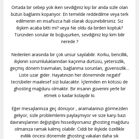
Ortada bir sebep yok iken sevdiğiniz kişi bir anda sizle olan
bütün bağlarını koparıyor. En temelde reddedilme veya terk
edilmenin en insafsızca hali olarak düşünebilirsiniz. Siz
ilişkim acaba bitti mi? veya Ne oldu da birden koptuk?
Türünden sorular ile boğuşurken, sevdiğiniz kişi kim bilir
nerede ?
Nedenleri arasında bir çok unsur sayılabilir. Korku, bencillik,
ilişkinin sorumluluklarından kaçınma dürtüsü, yetersizlik,
geçmiş dönem travmaları, bağlanma sorunları, güvensizlik…
Liste uzar gider. Hayatınızın her döneminde negatif
tecrübeler maalesef sizi bulacaktır. İçlerinden en kötüsü de
ghosting mağduru olmaktır. Bir insanın güvenini yerle bir
etmek o kadar kolaydır ki.
Eğer mesajlarınıza geç dönüyor , aramalarınızı görmezden
geliyor, sizle problemlerini paylaşmıyor ve size karşı bazı
davranışlarının değiştiğini hissediyorsanız ghosting mağduru
olmanıza ramak kalmış olabilir. Ciddi bir ilişkide özellikle
evlilik öncesi dönemde ghosting vakaları daha sık