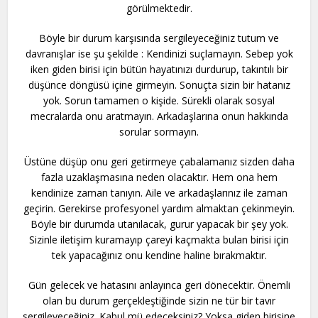
görülmektedir.
Böyle bir durum karşısında sergileyeceğiniz tutum ve
davranışlar ise şu şekilde : Kendinizi suçlamayın. Sebep yok
iken giden birisi için bütün hayatınızı durdurup, takıntılı bir
düşünce döngüsü içine girmeyin. Sonuçta sizin bir hatanız
yok. Sorun tamamen o kişide. Sürekli olarak sosyal
mecralarda onu aratmayın. Arkadaşlarına onun hakkında
sorular sormayın.
Üstüne düşüp onu geri getirmeye çabalamanız sizden daha
fazla uzaklaşmasına neden olacaktır. Hem ona hem
kendinize zaman tanıyın. Aile ve arkadaşlarınız ile zaman
geçirin. Gerekirse profesyonel yardım almaktan çekinmeyin.
Böyle bir durumda utanılacak, gurur yapacak bir şey yok.
Sizinle iletişim kuramayıp çareyi kaçmakta bulan birisi için
tek yapacağınız onu kendine haline bırakmaktır.
Gün gelecek ve hatasını anlayınca geri dönecektir. Önemli
olan bu durum gerçekleştiğinde sizin ne tür bir tavır
sergileyeceğiniz. Kabul mü edeceksiniz? Yoksa giden birisine