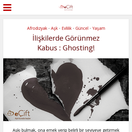
Afrodizyak
Aşk
Evlilik
Güncel
Yaşam
•
•
•
•
İlişkilerde Görünmez
Kabus : Ghosting!
Aşkı bulmak, ona emek verip belirli bir seviyeye getirmek