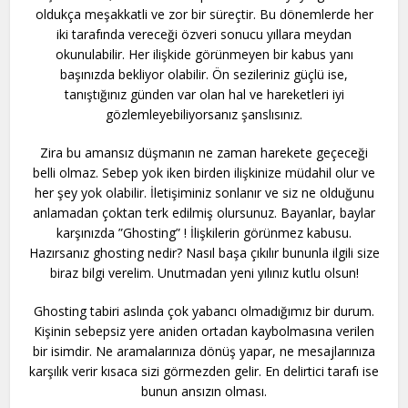
oldukça meşakkatli ve zor bir süreçtir. Bu dönemlerde her
iki tarafında vereceği özveri sonucu yıllara meydan
okunulabilir. Her ilişkide görünmeyen bir kabus yanı
başınızda bekliyor olabilir. Ön sezileriniz güçlü ise,
tanıştığınız günden var olan hal ve hareketleri iyi
gözlemleyebiliyorsanız şanslısınız.
Zira bu amansız düşmanın ne zaman harekete geçeceği
belli olmaz. Sebep yok iken birden ilişkinize müdahil olur ve
her şey yok olabilir. İletişiminiz sonlanır ve siz ne olduğunu
anlamadan çoktan terk edilmiş olursunuz. Bayanlar, baylar
karşınızda ”Ghosting” ! İlişkilerin görünmez kabusu.
Hazırsanız ghosting nedir? Nasıl başa çıkılır bununla ilgili size
biraz bilgi verelim. Unutmadan yeni yılınız kutlu olsun!
Ghosting tabiri aslında çok yabancı olmadığımız bir durum.
Kişinin sebepsiz yere aniden ortadan kaybolmasına verilen
bir isimdir. Ne aramalarınıza dönüş yapar, ne mesajlarınıza
karşılık verir kısaca sizi görmezden gelir. En delirtici tarafı ise
bunun ansızın olması.