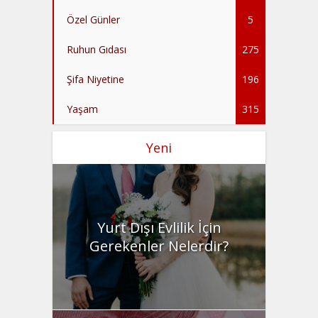
Özel Günler
5
Ruhun Gıdası
275
Şifa Niyetine
196
Yaşam
315
Yeni
Yurt Dışı Evlilik İçin
Gerekenler Nelerdir?