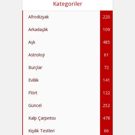
Kategoriler
Afrodizyak
220
Arkadaşlık
109
Aşk
485
Astroloji
61
Burçlar
72
Evlilik
141
Flört
122
Güncel
252
Kalp Çarpıntısı
478
Kişilik Testleri
66