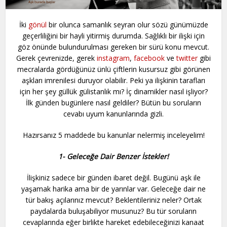
İki
gönül
bir olunca samanlık seyran olur sözü günümüzde
geçerliliğini bir hayli yitirmiş durumda. Sağlıklı bir ilişki için
göz önünde bulundurulması gereken bir sürü konu mevcut.
Gerek çevrenizde, gerek
instagram
,
facebook
ve
twitter
gibi
mecralarda gördüğünüz ünlü çiftlerin kusursuz gibi görünen
aşkları imrenilesi duruyor olabilir. Peki ya ilişkinin tarafları
için her şey güllük gülistanlık mı? İç dinamikler nasıl işliyor?
İlk günden bugünlere nasıl geldiler? Bütün bu soruların
cevabı uyum kanunlarında gizli.
Hazırsanız 5 maddede bu kanunlar nelermiş inceleyelim!
1- Geleceğe Dair Benzer İstekler!
İlişkiniz sadece bir günden ibaret değil. Bugünü aşk ile
yaşamak harika ama bir de yarınlar var. Geleceğe dair ne
tür bakış açılarınız mevcut? Beklentileriniz neler? Ortak
paydalarda buluşabiliyor musunuz? Bu tür soruların
cevaplarında eğer birlikte hareket edebileceğinizi kanaat