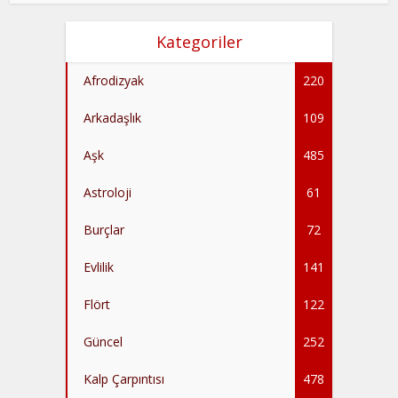
Kategoriler
Afrodizyak
220
Arkadaşlık
109
Aşk
485
Astroloji
61
Burçlar
72
Evlilik
141
Flört
122
Güncel
252
Kalp Çarpıntısı
478