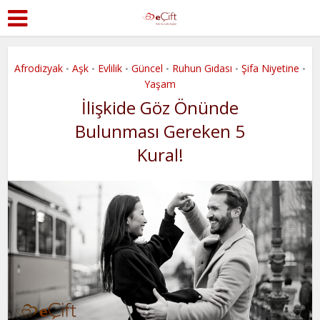
Afrodizyak
Aşk
Evlilik
Güncel
Ruhun Gıdası
Şifa Niyetine
•
•
•
•
•
•
Yaşam
İlişkide Göz Önünde
Bulunması Gereken 5
Kural!