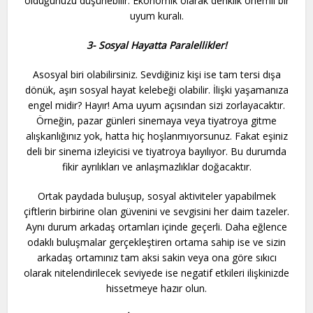
olduğunuzu düşünebilir. Ekonomik olarak denklik önemli bir
uyum kuralı.
3- Sosyal Hayatta Paralellikler!
Asosyal biri olabilirsiniz. Sevdiğiniz kişi ise tam tersi dışa
dönük, aşırı sosyal hayat kelebeği olabilir. İlişki yaşamanıza
engel midir? Hayır! Ama uyum açısından sizi zorlayacaktır.
Örneğin, pazar günleri sinemaya veya tiyatroya gitme
alışkanlığınız yok, hatta hiç hoşlanmıyorsunuz. Fakat eşiniz
deli bir sinema izleyicisi ve tiyatroya bayılıyor. Bu durumda
fikir ayrılıkları ve anlaşmazlıklar doğacaktır.
Ortak paydada buluşup, sosyal aktiviteler yapabilmek
çiftlerin birbirine olan güvenini ve sevgisini her daim tazeler.
Aynı durum arkadaş ortamları içinde geçerli. Daha eğlence
odaklı buluşmalar gerçekleştiren ortama sahip ise ve sizin
arkadaş ortamınız tam aksi sakin veya ona göre sıkıcı
olarak nitelendirilecek seviyede ise negatif etkileri ilişkinizde
hissetmeye hazır olun.