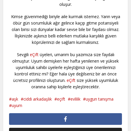
oluşur.
Kimse güvenmediği biriyle aile kurmak istemez. Yarın veya
öbür gün sorumluluk ağır gelince kaçıp gitme potansiyeli
olan birisi sizi dünyalar kadar sevse bile bir faydası olmaz.
İlişkinizde aşkınızı belli ederken mutlaka karşılıklı güven
köprülerinizi de sağlam kurmalısınız.
Sevgili
eÇift
üyeleri, umarım bu yazımıza size faydalı
olmuştur. Uyum demişken her hafta yenilenen ve yüksek
uyumluluk sahibi üyelerle eşleştiğinizi üye önerilerinizi
kontrol ettiniz mi? Eğer hala üye değilseniz bir an önce
ücretsiz profilinizi oluşturun.
eÇift
size yüksek uyumluluk
oranına sahip kişilerle eşleştirecektir.
aşk
ciddi arkadaşlık
eçift
evlilik
uygun tanışma
uyum