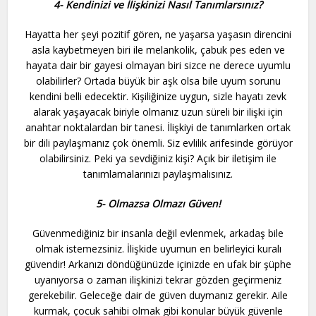
4- Kendinizi ve İlişkinizi Nasıl Tanımlarsınız?
Hayatta her şeyi pozitif gören, ne yaşarsa yaşasın direncini
asla kaybetmeyen biri ile melankolik, çabuk pes eden ve
hayata dair bir gayesi olmayan biri sizce ne derece uyumlu
olabilirler? Ortada büyük bir aşk olsa bile uyum sorunu
kendini belli edecektir. Kişiliğinize uygun, sizle hayatı zevk
alarak yaşayacak biriyle olmanız uzun süreli bir ilişki için
anahtar noktalardan bir tanesi. İlişkiyi de tanımlarken ortak
bir dili paylaşmanız çok önemli. Siz evlilik arifesinde görüyor
olabilirsiniz. Peki ya sevdiğiniz kişi? Açık bir iletişim ile
tanımlamalarınızı paylaşmalısınız.
5- Olmazsa Olmazı Güven!
Güvenmediğiniz bir insanla değil evlenmek, arkadaş bile
olmak istemezsiniz. İlişkide uyumun en belirleyici kuralı
güvendir! Arkanızı döndüğünüzde içinizde en ufak bir şüphe
uyanıyorsa o zaman ilişkinizi tekrar gözden geçirmeniz
gerekebilir. Geleceğe dair de güven duymanız gerekir. Aile
kurmak, çocuk sahibi olmak gibi konular büyük güvenle