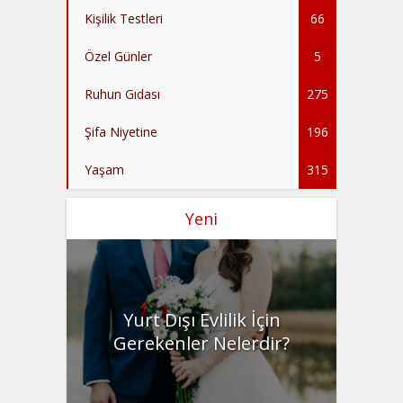
Kişilik Testleri
66
Özel Günler
5
Ruhun Gıdası
275
Şifa Niyetine
196
Yaşam
315
Yeni
Yurt Dışı Evlilik İçin
Gerekenler Nelerdir?