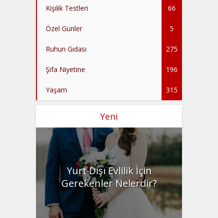
Kişilik Testleri
66
Özel Günler
5
Ruhun Gıdası
275
Şifa Niyetine
196
Yaşam
315
Yeni
Yurt Dışı Evlilik İçin
Gerekenler Nelerdir?