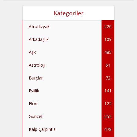
Kategoriler
Afrodizyak
220
Arkadaşlık
109
Aşk
485
Astroloji
61
Burçlar
72
Evlilik
141
Flört
122
Güncel
252
Kalp Çarpıntısı
478