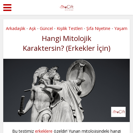
Arkadaşlık
Aşk
Güncel
Kişilik Testleri
Şifa Niyetine
Yaşam
•
•
•
•
•
Hangi Mitolojik
Karaktersin? (Erkekler İçin)
Bu testimiz
erkeklere
özeldir! Yunan mitolojisindeki hangi