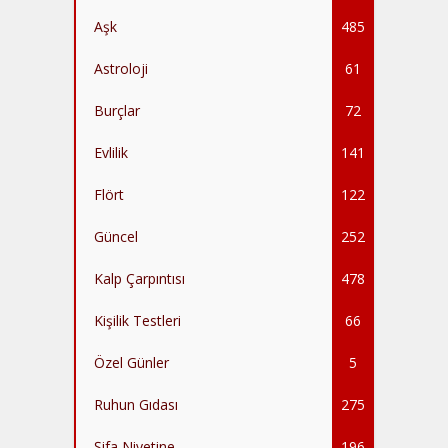
Aşk
485
Astroloji
61
Burçlar
72
Evlilik
141
Flört
122
Güncel
252
Kalp Çarpıntısı
478
Kişilik Testleri
66
Özel Günler
5
Ruhun Gıdası
275
Şifa Niyetine
196