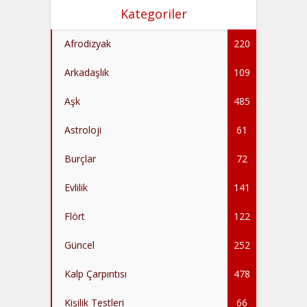
Kategoriler
Afrodizyak
220
Arkadaşlık
109
Aşk
485
Astroloji
61
Burçlar
72
Evlilik
141
Flört
122
Güncel
252
Kalp Çarpıntısı
478
Kişilik Testleri
66