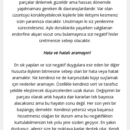
parçalar dinlemek güzeldir ama hassas dönemde
yapılmaması gereken ilk davranışlardandır. Var olan
üzüntüyü körükleyebilecek kişilerle bile iletişimi kesmeniz
sizin yararınıza olacaktır. Unutmayın ki siz yenilenme
sürecindesiniz. Aşkı doruklarda yaşarken salgılanan
endorfine alışan vücut onu bulamayınca sizi negatif hisler
üretmenize sebep olacaktır.
Hata ve hatalı aramayın!
En sık yapılan ve sizi negatif duygulara esir eden bir diğer
hususta ilişkinin bitmesine sebep olan bir hata veya hatalı
aramaktır. Ne kendinizi ne de karşınızdaki kişiyi suçlamak
için nedenler aramayın. Özellikle kendinizi sert ve tarafsız
şekilde eleştirecek düşüncelerden uzak durun. Değişimin bir
parçası olarak artık hayata dair kararları tek başınıza
alacaksınız ama bu hayatın sonu değil. Her son yeni bir
başlangıç demektir. Kendinizi yetersiz veya başarısız
hissetmeniz olağan bir durum ama bu negatiflikten
kurtulabilmenizin tek yolu yine sizden geçiyor. En yakın
dostunuz, aileniz size bir noktaya kadar destek olur. Kendi