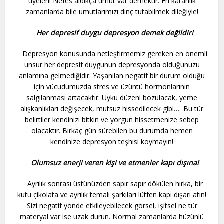
üyeleri! Nefes aldıkça umut var demektir. En karanlık
zamanlarda bile umutlarımızı dinç tutabilmek dileğiyle!
Her depresif duygu depresyon demek değildir!
Depresyon konusunda netleştirmemiz gereken en önemli
unsur her depresif duygunun depresyonda olduğunuzu
anlamına gelmediğidir. Yaşanılan negatif bir durum olduğu
için vücudumuzda stres ve üzüntü hormonlarının
salgılanması artacaktır. Uyku düzeni bozulacak, yeme
alışkanlıkları değişecek, mutsuz hissedilecek gibi… Bu tür
belirtiler kendinizi bitkin ve yorgun hissetmenize sebep
olacaktır. Birkaç gün sürebilen bu durumda hemen
kendinize depresyon teşhisi koymayın!
Olumsuz enerji veren kişi ve etmenler kapı dışına!
Ayrılık sonrası üstünüzden sapır sapır dökülen hırka, bir
kutu çikolata ve ayrılık temalı şarkıları lütfen kapı dışarı atın!
Sizi negatif yönde etkileyebilecek görsel, işitsel ne tür
materyal var ise uzak durun. Normal zamanlarda hüzünlü