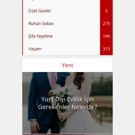
Özel Günler
5
Ruhun Gıdası
275
Şifa Niyetine
196
Yaşam
315
Yeni
Yurt Dışı Evlilik İçin
Gerekenler Nelerdir?