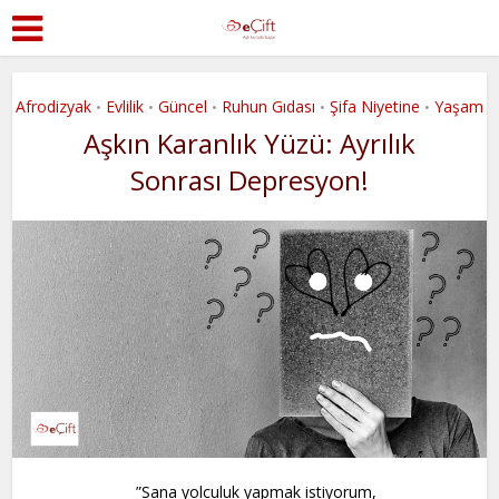
Afrodizyak
Evlilik
Güncel
Ruhun Gıdası
Şifa Niyetine
Yaşam
•
•
•
•
•
Aşkın Karanlık Yüzü: Ayrılık
Sonrası Depresyon!
”Sana yolculuk yapmak istiyorum,