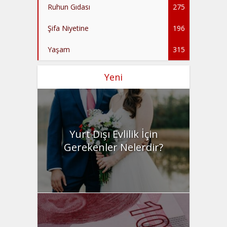
Ruhun Gıdası
275
Şifa Niyetine
196
Yaşam
315
Yeni
Yurt Dışı Evlilik İçin
Gerekenler Nelerdir?