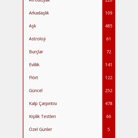
Arkadaşlık
109
Aşk
485
Astroloji
61
Burçlar
72
Evlilik
141
Flört
122
Güncel
252
Kalp Çarpıntısı
478
Kişilik Testleri
66
Özel Günler
5