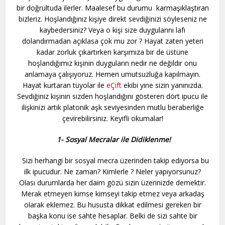
bir doğrultuda ilerler. Maalesef bu durumu karmaşıklaştıran
bizleriz. Hoşlandığınız kişiye direkt sevdiğinizi söyleseniz ne
kaybedersiniz? Veya o kişi size duygularını lafı
dolandırmadan açıklasa çok mu zor ? Hayat zaten yeteri
kadar zorluk çıkartırken karşımıza bir de üstüne
hoşlandığımız kişinin duyguların nedir ne değildir onu
anlamaya çalışıyoruz. Hemen umutsuzluğa kapılmayın.
Hayat kurtaran tüyolar ile
eÇift
ekibi yine sizin yanınızda.
Sevdiğiniz kişinin sizden hoşlandığını gösteren dört ipucu ile
ilişkinizi artık platonik aşk seviyesinden mutlu beraberliğe
çevirebilirsiniz. Keyifli okumalar!
1- Sosyal Mecralar ile Didiklenme!
Sizi herhangi bir sosyal mecra üzerinden takip ediyorsa bu
ilk ipucudur. Ne zaman? Kimlerle ? Neler yapıyorsunuz?
Olası durumlarda her daim gözü sizin üzerinizde demektir.
Merak etmeyen kimse kimseyi takip etmez veya arkadaş
olarak eklemez. Bu hususta dikkat edilmesi gereken bir
başka konu ise sahte hesaplar. Belki de sizi sahte bir