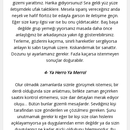
gizemi yarattınız. Harika gidiyorsunuz! Sıra geldi yüz yüze
iletişimdeki ufak taktiklere. Mesela sipariş vereceğiniz anda
neşeli ve hafif flörtöz bir edayla garson ile iletişime geçin.
Eğer size karşı ilgisi var ise bu onu çıldırtacaktır. Baş başa
değilde grup yemeği yiyorsanız masada daha önce
anlaştığınız bir arkadaşınıza yakın ilgi gösterebilirsiniz.
Terleme, gözlerini kaçırma, sinirli hareketler sergiliyorsa
anlayın ki sabrı taşmak üzere. Kıskandırmak bir sanattır.
Dozunu iyi ayarlamanız gerekir. Fazla kaçarsa istenmeyen
sonuçlar doğurabilir.
4- Ya Herro Ya Merro!
Olur olmadık zamanlarda sizinle görüşmek istemesi, bir
derdi olduğunda size anlatması, birlikte zaman geçirirken
saatini kontrol etmemesi, size dair detayları merak ediyor
oluşu… Bütün bunlar gizemli mesajlardır. Sevdiğiniz kişi
tarafından size gönderilen ve çözülmesi gereken. Şunu
unutmamak gerekir ki eğer bir kişi size olan hislerini
açıklayamıyorsa ya duygularından emin değildir ya da sizin
duygularınız ne kadar güçlü olduğunu bilemiyordur. Bu