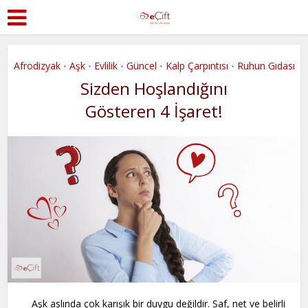
Afrodizyak
Aşk
Evlilik
Güncel
Kalp Çarpıntısı
Ruhun Gıdası
•
•
•
•
•
Sizden Hoşlandığını
Gösteren 4 İşaret!
Aşk aslında çok karışık bir duygu değildir. Saf, net ve belirli