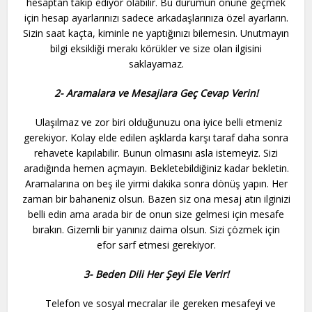
hesaptan takip ediyor olabilir. Bu durumun önüne geçmek
için hesap ayarlarınızı sadece arkadaşlarınıza özel ayarların.
Sizin saat kaçta, kiminle ne yaptığınızı bilemesin. Unutmayın
bilgi eksikliği merakı körükler ve size olan ilgisini
saklayamaz.
2- Aramalara ve Mesajlara Geç Cevap Verin!
Ulaşılmaz ve zor biri olduğunuzu ona iyice belli etmeniz
gerekiyor. Kolay elde edilen aşklarda karşı taraf daha sonra
rehavete kapılabilir. Bunun olmasını asla istemeyiz. Sizi
aradığında hemen açmayın. Bekletebildiğiniz kadar bekletin.
Aramalarına on beş ile yirmi dakika sonra dönüş yapın. Her
zaman bir bahaneniz olsun. Bazen siz ona mesaj atın ilginizi
belli edin ama arada bir de onun size gelmesi için mesafe
bırakın. Gizemli bir yanınız daima olsun. Sizi çözmek için
efor sarf etmesi gerekiyor.
3- Beden Dili Her Şeyi Ele Verir!
Telefon ve sosyal mecralar ile gereken mesafeyi ve