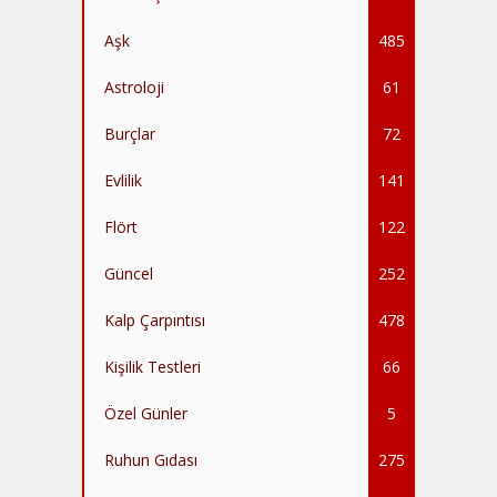
Aşk
485
Astroloji
61
Burçlar
72
Evlilik
141
Flört
122
Güncel
252
Kalp Çarpıntısı
478
Kişilik Testleri
66
Özel Günler
5
Ruhun Gıdası
275