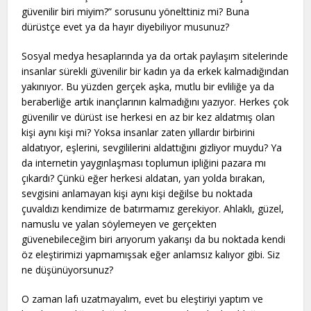
güvenilir biri miyim?” sorusunu yönelttiniz mi? Buna
dürüstçe evet ya da hayır diyebiliyor musunuz?
Sosyal medya hesaplarında ya da ortak paylaşım sitelerinde
insanlar sürekli güvenilir bir kadın ya da erkek kalmadığından
yakınıyor. Bu yüzden gerçek aşka, mutlu bir evliliğe ya da
beraberliğe artık inançlarının kalmadığını yazıyor. Herkes çok
güvenilir ve dürüst ise herkesi en az bir kez aldatmış olan
kişi aynı kişi mi? Yoksa insanlar zaten yıllardır birbirini
aldatıyor, eşlerini, sevgililerini aldattığını gizliyor muydu? Ya
da internetin yaygınlaşması toplumun ipliğini pazara mı
çıkardı? Çünkü eğer herkesi aldatan, yarı yolda bırakan,
sevgisini anlamayan kişi aynı kişi değilse bu noktada
çuvaldızı kendimize de batırmamız gerekiyor. Ahlaklı, güzel,
namuslu ve yalan söylemeyen ve gerçekten
güvenebileceğim biri arıyorum yakarışı da bu noktada kendi
öz eleştirimizi yapmamışsak eğer anlamsız kalıyor gibi. Siz
ne düşünüyorsunuz?
O zaman lafı uzatmayalım, evet bu eleştiriyi yaptım ve