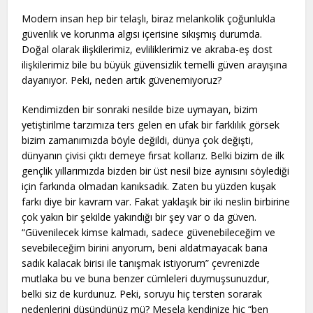
Modern insan hep bir telaşlı, biraz melankolik çoğunlukla
güvenlik ve korunma algısı içerisine sıkışmış durumda.
Doğal olarak ilişkilerimiz, evliliklerimiz ve akraba-eş dost
ilişkilerimiz bile bu büyük güvensizlik temelli güven arayışına
dayanıyor. Peki, neden artık güvenemiyoruz?
Kendimizden bir sonraki nesilde bize uymayan, bizim
yetiştirilme tarzımıza ters gelen en ufak bir farklılık görsek
bizim zamanımızda böyle değildi, dünya çok değişti,
dünyanın çivisi çıktı demeye fırsat kollarız. Belki bizim de ilk
gençlik yıllarımızda bizden bir üst nesil bize aynısını söylediği
için farkında olmadan kanıksadık. Zaten bu yüzden kuşak
farkı diye bir kavram var. Fakat yaklaşık bir iki neslin birbirine
çok yakın bir şekilde yakındığı bir şey var o da güven.
“Güvenilecek kimse kalmadı, sadece güvenebileceğim ve
sevebileceğim birini arıyorum, beni aldatmayacak bana
sadık kalacak birisi ile tanışmak istiyorum” çevrenizde
mutlaka bu ve buna benzer cümleleri duymuşsunuzdur,
belki siz de kurdunuz. Peki, soruyu hiç tersten sorarak
nedenlerini düşündünüz mü? Mesela kendinize hiç “ben