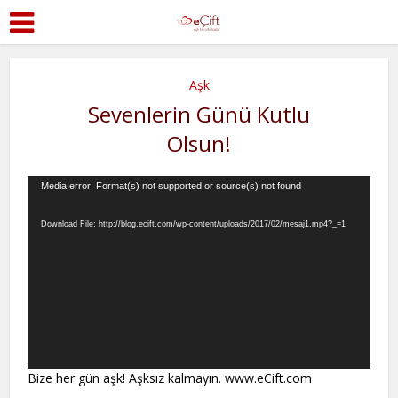
Aşk
Sevenlerin Günü Kutlu
Olsun!
Video
Media error: Format(s) not supported or source(s) not found
Player
Download File: http://blog.ecift.com/wp-content/uploads/2017/02/mesaj1.mp4?_=1
Bize her gün aşk! Aşksız kalmayın. www.eCift.com