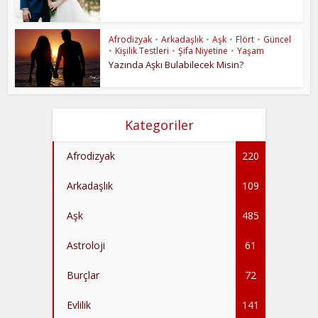
Afrodizyak
•
Arkadaşlık
•
Aşk
•
Flört
•
Güncel
•
Kişilik Testleri
•
Şifa Niyetine
•
Yaşam
Yazında Aşkı Bulabilecek Misin?
Kategoriler
Afrodizyak
220
Arkadaşlık
109
Aşk
485
Astroloji
61
Burçlar
72
Evlilik
141