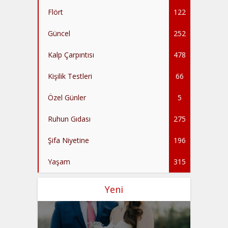
Flört
122
Güncel
252
Kalp Çarpıntısı
478
Kişilik Testleri
66
Özel Günler
5
Ruhun Gıdası
275
Şifa Niyetine
196
Yaşam
315
Yeni