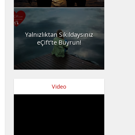
Yalnızlıktan Sıkıldaysınız
eÇift’te Buyrun!
Video