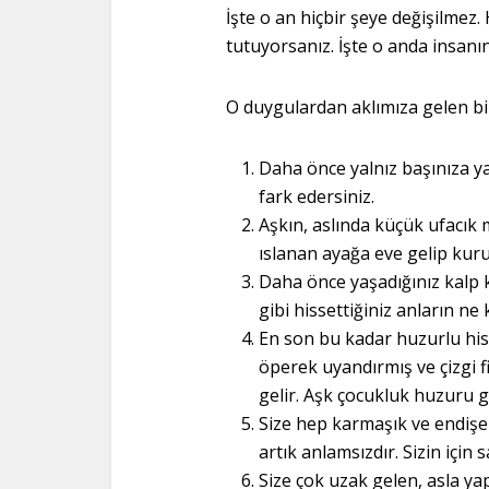
İşte o an hiçbir şeye değişilmez. 
tutuyorsanız. İşte o anda insanın
O duygulardan aklımıza gelen birk
Daha önce yalnız başınıza ya
fark edersiniz.
Aşkın, aslında küçük ufacık
ıslanan ayağa eve gelip kuru
Daha önce yaşadığınız kalp kı
gibi hissettiğiniz anların n
En son bu kadar huzurlu hiss
öperek uyandırmış ve çizgi f
gelir. Aşk çocukluk huzuru gi
Size hep karmaşık ve endişe
artık anlamsızdır. Sizin için
Size çok uzak gelen, asla yap