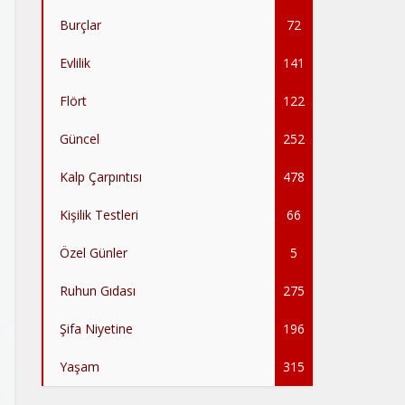
Burçlar
72
Evlilik
141
Flört
122
Güncel
252
Kalp Çarpıntısı
478
Kişilik Testleri
66
Özel Günler
5
Ruhun Gıdası
275
Şifa Niyetine
196
Yaşam
315