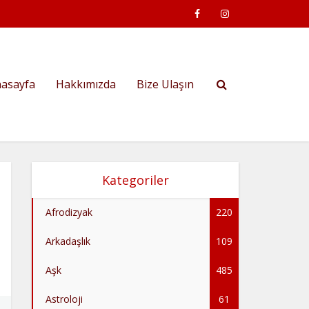
asayfa
Hakkımızda
Bize Ulaşın
Kategoriler
Afrodizyak
220
Arkadaşlık
109
Aşk
485
Astroloji
61