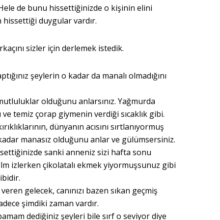
Hele de bunu hissettiğinizde o kişinin elini
 hissettiği duygular vardır.
açını sizler için derlemek istedik.
ptığınız şeylerin o kadar da manalı olmadığını
 mutluluklar olduğunu anlarsınız. Yağmurda
 ve temiz çorap giymenin verdiği sıcaklık gibi.
rıklıklarının, dünyanın acısını sırtlanıyormuş
e kadar manasız olduğunu anlar ve gülümsersiniz.
ettiğinizde sanki anneniz sizi hafta sonu
ilm izlerken çikolatalı ekmek yiyormuşsunuz gibi
bidir.
 veren gelecek, canınızı bazen sıkan geçmiş
 sadece şimdiki zaman vardır.
amam dediğiniz şeyleri bile sırf o seviyor diye