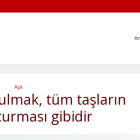
An
Aşk
ulmak, tüm taşların
turması gibidir