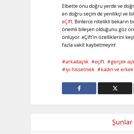
Elbette onu doğru yerde ve doğr
en doğru seçim de yenilikçi ve b
eÇift
. Binlerce nitelikli bekarın b
önemli bileşen olduğunu göz ön
önlüyor. eÇift’in özelliklerini k
fazla vakit kaybetmeyin!
arkadaşlık
eçift
gerçek aş
iyi hissetmek
kadın ve erkek i
Şunlar 