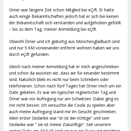
Ömer war längere Zeit schon Mitglied bei eÇift. Er hatte
auch einige Bekanntschaften jedoch hat er sich bei keinen
der Bekanntschaft sich verstanden und aufgehoben gefühlt
– bis zu dem Tag, meiner Anmeldung bei eÇift.
Obwohl Ömer und ich gebürtig aus Mönchengladbach sind
und nur 5 KM voneinander entfernt wohnen haben wir uns
durch eÇift gefunden.
Gleich nach meiner Anmeldung hat er mich angeschrieben
und schon da wussten wir, dass wir für einander bestimmt
sind. Natürlich blieb es nicht nur beim Schreiben oder
telefonieren. Schon nach fünf Tagen hat Ömer mich um ein
Date gebeten. Es war ein typischer regnerischer Tag und
Ömer war vor Aufregung nur am Schwitzen. Dabei ging es
mir nicht besser. Ich versuchte die Coole zu spielen aber
auch meine Aufregung stand mir im Gesicht geschrieben.
Mein erster Gedanke war “er ist der richtige” und sein
Gedanke war ” sie ist meine Zukünftige”. Seit unserem
ersten Date am 19.6.15 sind wir nun ein Paar und möchten