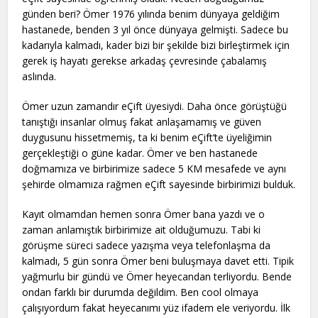
günden beri? Ömer 1976 yılında benim dünyaya geldiğim
hastanede, benden 3 yıl önce dünyaya gelmişti. Sadece bu
kadarıyla kalmadı, kader bizi bir şekilde bizi birleştirmek için
gerek iş hayatı gerekse arkadaş çevresinde çabalamış
aslında.
Ömer uzun zamandır eÇift üyesiydi. Daha önce görüştüğü
tanıştığı insanlar olmuş fakat anlaşamamış ve güven
duygusunu hissetmemiş, ta ki benim eÇift’te üyeliğimin
gerçekleştiği o güne kadar. Ömer ve ben hastanede
doğmamıza ve birbirimize sadece 5 KM mesafede ve aynı
şehirde olmamıza rağmen eÇift sayesinde birbirimizi bulduk.
Kayıt olmamdan hemen sonra Ömer bana yazdı ve o
zaman anlamıştık birbirimize ait olduğumuzu. Tabi ki
görüşme süreci sadece yazışma veya telefonlaşma da
kalmadı, 5 gün sonra Ömer beni buluşmaya davet etti. Tipik
yağmurlu bir gündü ve Ömer heyecandan terliyordu. Bende
ondan farklı bir durumda değildim. Ben cool olmaya
çalışıyordum fakat heyecanımı yüz ifadem ele veriyordu. İlk