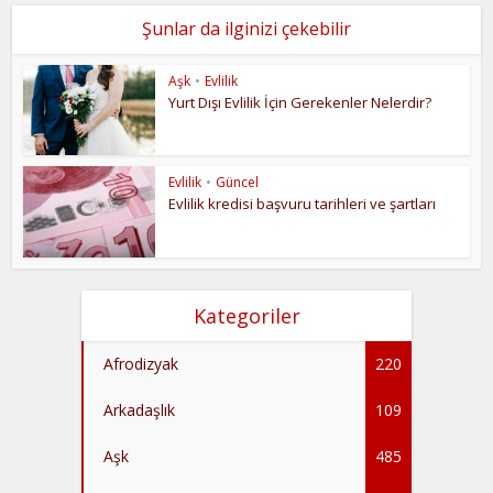
Şunlar da ilginizi çekebilir
Aşk
•
Evlilik
Yurt Dışı Evlilik İçin Gerekenler Nelerdir?
Evlilik
•
Güncel
Evlilik kredisi başvuru tarihleri ve şartları
Kategoriler
Afrodizyak
220
Arkadaşlık
109
Aşk
485