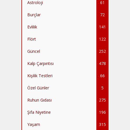
Astroloji
61
Burçlar
72
Evlilik
141
Flört
122
Güncel
252
Kalp Çarpıntısı
478
Kişilik Testleri
66
Özel Günler
5
Ruhun Gıdası
275
Şifa Niyetine
196
Yaşam
315