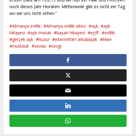
noch dieses Jahr Heiraten. Mittlerweile gibt es nicht ein Tag
wo wir uns nicht sehen.“
Almanya evlilik
Almanya evlilik sitesi
aşk
aşk
hikayesi
aşk masalı
başarı hikayesi
eçift
evlilik
gerçek aşk
huzur
internetten arkadaşlık
liebe
mutluluk
sevda
sevgi