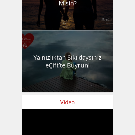
Misin?
Yalnızlıktan Sıkıldaysınız
eÇift’te Buyrun!
Video