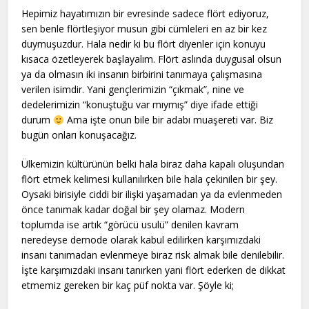
Hepimiz hayatımızın bir evresinde sadece flört ediyoruz,
sen benle flörtleşiyor musun gibi cümleleri en az bir kez
duymuşuzdur. Hala nedir ki bu flört diyenler için konuyu
kısaca özetleyerek başlayalım. Flört aslında duygusal olsun
ya da olmasın iki insanın birbirini tanımaya çalışmasına
verilen isimdir. Yani gençlerimizin “çıkmak”, nine ve
dedelerimizin “konuştuğu var mıymış” diye ifade ettiği
durum
Ama işte onun bile bir adabı muaşereti var. Biz
bugün onları konuşacağız.
Ülkemizin kültürünün belki hala biraz daha kapalı oluşundan
flört etmek kelimesi kullanılırken bile hala çekinilen bir şey.
Oysaki birisiyle ciddi bir ilişki yaşamadan ya da evlenmeden
önce tanımak kadar doğal bir şey olamaz. Modern
toplumda ise artık “görücü usulü” denilen kavram
neredeyse demode olarak kabul edilirken karşımızdaki
insanı tanımadan evlenmeye biraz risk almak bile denilebilir.
İşte karşımızdaki insanı tanırken yani flört ederken de dikkat
etmemiz gereken bir kaç püf nokta var. Şöyle ki;