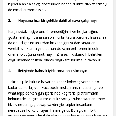
kişisel alanına saygı gösterirken beden dilinize dikkat etmeyi
de ihmal etmemelisiniz.
3.
Hayatına hızlı bir şekilde dahil olmaya çalışmayın
Karşınızdaki kişiye onu önemsediğinizi ve hoşlandığınızı
göstermek için daha sahiplenici bir tavra bürünebilirsiniz. Ya
da onu diğer insanlardan kıskandığınıza dair sinyaller
verebilirsiniz ama yine bunun dozajını belirlemenin çok
önemli olduğunu unutmayın. Zira aşırı kıskançlık belirtileri
çoğu insanda “ruhsal olarak sağlıksız” bir imaj bırakabilir.
4.
İletişimde kalmak iyidir ama onu sıkmayın
Teknoloji ile birlikte hayat ne kadar kolaylaşıyorsa bir o
kadar da zorlaşıyor. Facebook, instagram, messenger ve
whatsapp derken gün içerisinde kaç farklı platformdan
birbirimizle iletişim kurar olduk? Son görülme saatleri, mavi
tıklar, neden geç cevap yazdın gibi tripler insanların
neredeyse korkulu rüyası haline geldi. Bu açıdan flört
ettiğiniz ve henüz bir ilişki olarak adını koymadığınız kişiyi bu