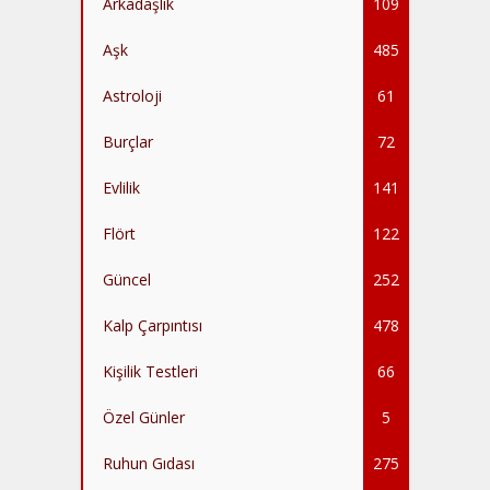
Arkadaşlık
109
Aşk
485
Astroloji
61
Burçlar
72
Evlilik
141
Flört
122
Güncel
252
Kalp Çarpıntısı
478
Kişilik Testleri
66
Özel Günler
5
Ruhun Gıdası
275