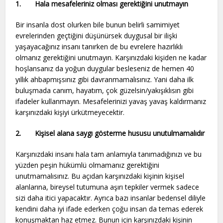
1.
Hala mesafeleriniz olması gerektiğini unutmayın
Bir insanla dost olurken bile bunun belirli samimiyet
evrelerinden geçtiğini düşünürsek duygusal bir ilişki
yaşayacağınız insanı tanırken de bu evrelere hazırlıklı
olmanız gerektiğini unutmayın. Karşınızdaki kişiden ne kadar
hoşlansanız da yoğun duygular besleseniz de hemen 40
yıllık ahbapmışsınız gibi davranmamalısınız. Yani daha ilk
buluşmada canım, hayatım, çok güzelsin/yakışıklısın gibi
ifadeler kullanmayın. Mesafelerinizi yavaş yavaş kaldırmanız
karşınızdaki kişiyi ürkütmeyecektir.
2.
Kişisel alana saygı gösterme hususu unutulmamalıdır
Karşınızdaki insanı hala tam anlamıyla tanımadığınızı ve bu
yüzden peşin hükümlü olmamanız gerektiğini
unutmamalısınız. Bu açıdan karşınızdaki kişinin kişisel
alanlarına, bireysel tutumuna aşırı tepkiler vermek sadece
sizi daha itici yapacaktır. Ayrıca bazı insanlar bedensel diliyle
kendini daha iyi ifade ederken çoğu insan da temas ederek
konuşmaktan haz etmez. Bunun için karşınızdaki kişinin