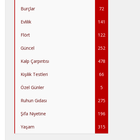
Burçlar
72
Evlilik
141
Flört
122
Güncel
252
Kalp Çarpıntısı
478
Kişilik Testleri
66
Özel Günler
5
Ruhun Gıdası
275
Şifa Niyetine
196
Yaşam
315