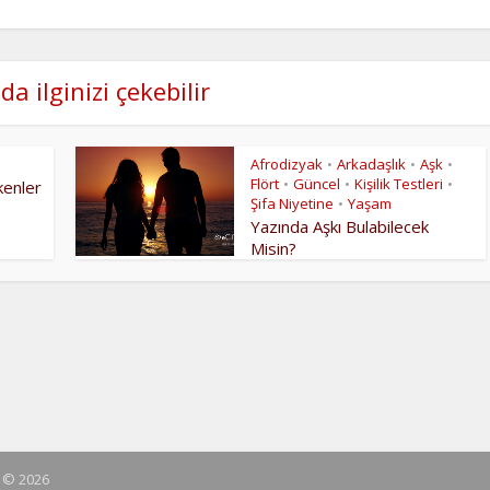
da ilginizi çekebilir
Afrodizyak
Arkadaşlık
Aşk
•
•
•
Flört
Güncel
Kişilik Testleri
•
•
•
ekenler
Şifa Niyetine
Yaşam
•
Yazında Aşkı Bulabilecek
Misin?
t © 2026