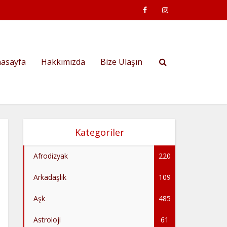
asayfa
Hakkımızda
Bize Ulaşın
Kategoriler
Afrodizyak
220
Arkadaşlık
109
Aşk
485
Astroloji
61