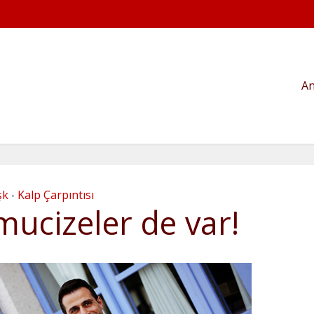
An
şk
Kalp Çarpıntısı
•
mucizeler de var!