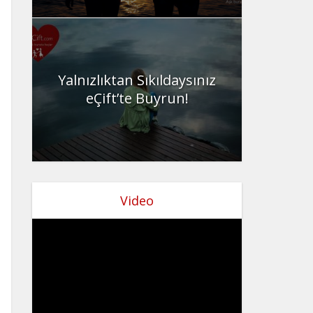
Yalnızlıktan Sıkıldaysınız
eÇift’te Buyrun!
Video