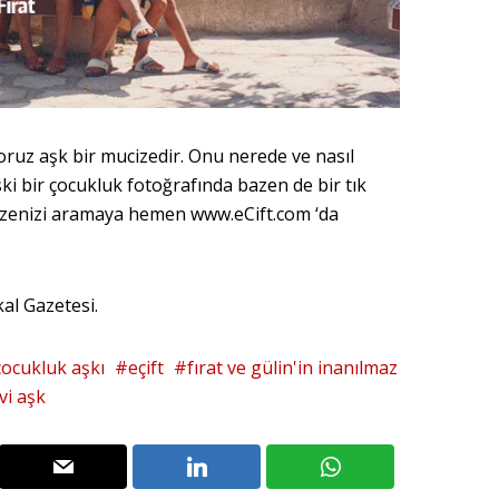
oruz aşk bir mucizedir. Onu nerede ve nasıl
ski bir çocukluk fotoğrafında bazen de bir tık
cizenizi aramaya hemen www.eCift.com ‘da
kal Gazetesi.
çocukluk aşkı
eçift
fırat ve gülin'in inanılmaz
vi aşk