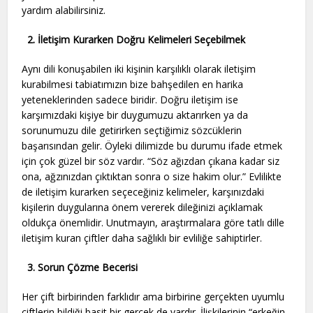
yardım alabilirsiniz.
2.
İletişim Kurarken Doğru Kelimeleri Seçebilmek
Aynı dili konuşabilen iki kişinin karşılıklı olarak iletişim
kurabilmesi tabiatımızın bize bahşedilen en harika
yeteneklerinden sadece biridir. Doğru iletişim ise
karşımızdaki kişiye bir duygumuzu aktarırken ya da
sorunumuzu dile getirirken seçtiğimiz sözcüklerin
başarısından gelir. Öyleki dilimizde bu durumu ifade etmek
için çok güzel bir söz vardır. “Söz ağızdan çıkana kadar siz
ona, ağzınızdan çıktıktan sonra o size hakim olur.” Evlilikte
de iletişim kurarken seçeceğiniz kelimeler, karşınızdaki
kişilerin duygularına önem vererek dileğinizi açıklamak
oldukça önemlidir. Unutmayın, araştırmalara göre tatlı dille
iletişim kuran çiftler daha sağlıklı bir evliliğe sahiptirler.
3.
Sorun Çözme Becerisi
Her çift birbirinden farklıdır ama birbirine gerçekten uyumlu
çiftlerin bildiği basit bir gerçek de vardır. İlişkilerinin “erkeğin