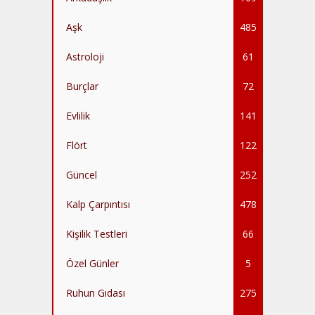
Aşk
485
Astroloji
61
Burçlar
72
Evlilik
141
Flört
122
Güncel
252
Kalp Çarpıntısı
478
Kişilik Testleri
66
Özel Günler
5
Ruhun Gıdası
275