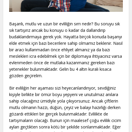
Başarılı, mutlu ve uzun bir evliliğin sırrı nedir? Bu soruyu sık
sık tartışırız ancak bu konuyu o kadar da dallandırıp
budaklandırmaya gerek yok. Hayatta birçok konuda başarıyı
elde etmek için bazı becerilere sahip olmamız beklenir. Nasıl
bir aracı kullanmadan önce ehliyet almanız ya da bazı
meslekleri icra edebilmek için bir diplomaya ihtiyacınız varsa
evlenmeden önce de mutlaka kazanmanız gereken bazı
yetenekler bulunmaktadır. Gelin bu 4 altın kuralı kısaca
gözden geçirelim.
Bir evliliğin her aşaması sizi heyecanlandırıyor, sevdiğiniz
kişiyle birlikte bir ömür boyu yepyeni ve unutulmaz anılara
sahip olacağınız ümidiyle yola çıkıyorsunuz. Ancak çiftlerin
mutlu olmanın hazzı, düğün, çeyiz ve balayı hazırlığı derken
gözardı ettikleri bir gerçek bulunmaktadır: Evlilikte de
tartışmaların olacağı. Bunun için maalesef çoğu evlilik cicim
ayları geçtikten sonra kötü bir şekilde sonlanmaktadır. Eğer