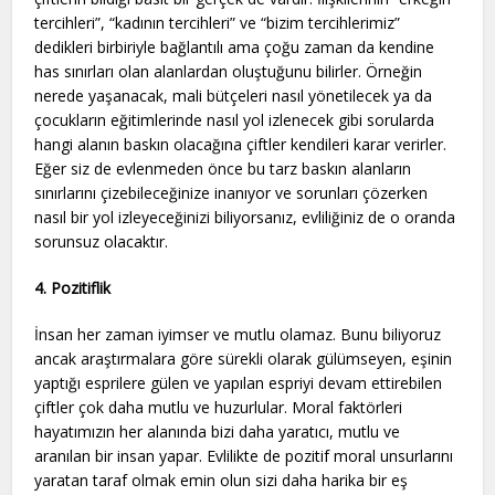
tercihleri”, “kadının tercihleri” ve “bizim tercihlerimiz”
dedikleri birbiriyle bağlantılı ama çoğu zaman da kendine
has sınırları olan alanlardan oluştuğunu bilirler. Örneğin
nerede yaşanacak, mali bütçeleri nasıl yönetilecek ya da
çocukların eğitimlerinde nasıl yol izlenecek gibi sorularda
hangi alanın baskın olacağına çiftler kendileri karar verirler.
Eğer siz de evlenmeden önce bu tarz baskın alanların
sınırlarını çizebileceğinize inanıyor ve sorunları çözerken
nasıl bir yol izleyeceğinizi biliyorsanız, evliliğiniz de o oranda
sorunsuz olacaktır.
4. Pozitiflik
İnsan her zaman iyimser ve mutlu olamaz. Bunu biliyoruz
ancak araştırmalara göre sürekli olarak gülümseyen, eşinin
yaptığı esprilere gülen ve yapılan espriyi devam ettirebilen
çiftler çok daha mutlu ve huzurlular. Moral faktörleri
hayatımızın her alanında bizi daha yaratıcı, mutlu ve
aranılan bir insan yapar. Evlilikte de pozitif moral unsurlarını
yaratan taraf olmak emin olun sizi daha harika bir eş