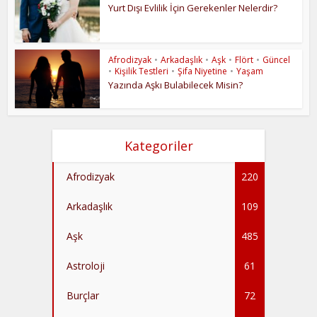
Yurt Dışı Evlilik İçin Gerekenler Nelerdir?
Afrodizyak
•
Arkadaşlık
•
Aşk
•
Flört
•
Güncel
•
Kişilik Testleri
•
Şifa Niyetine
•
Yaşam
Yazında Aşkı Bulabilecek Misin?
Kategoriler
Afrodizyak
220
Arkadaşlık
109
Aşk
485
Astroloji
61
Burçlar
72