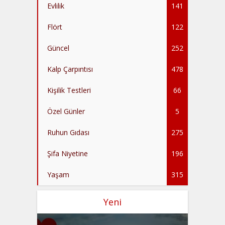
Evlilik
141
Flört
122
Güncel
252
Kalp Çarpıntısı
478
Kişilik Testleri
66
Özel Günler
5
Ruhun Gıdası
275
Şifa Niyetine
196
Yaşam
315
Yeni